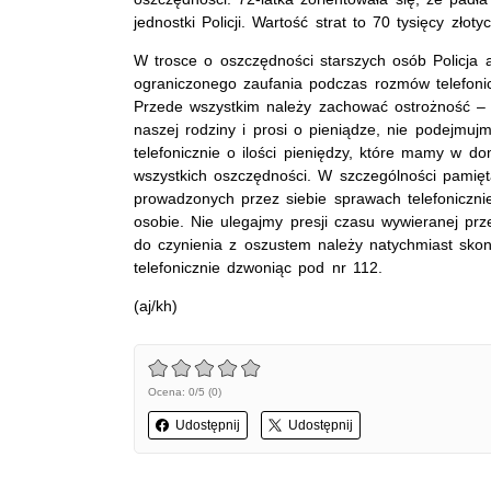
jednostki Policji. Wartość strat to 70 tysięcy złotyc
W trosce o oszczędności starszych osób Policja 
ograniczonego zaufania podczas rozmów telefonic
Przede wszystkim należy zachować ostrożność – 
naszej rodziny i prosi o pieniądze, nie podejmu
telefonicznie o ilości pieniędzy, które mamy w 
wszystkich oszczędności. W szczególności pamięta
prowadzonych przez siebie sprawach telefonicznie
osobie. Nie ulegajmy presji czasu wywieranej p
do czynienia z oszustem należy natychmiast skonta
telefonicznie dzwoniąc pod nr 112.
(aj/kh)
Ocena: 0/5 (0)
Udostępnij
Udostępnij