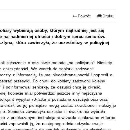
Powrót
Drukuj
iary wybierają osoby, którym najtrudniej jest się
że na nadmiernej ufności i dobrym sercu seniorów.
ztyna, która zawierzyła, że uczestniczy w policyjnej
ali zgłoszenie o oszustwie metodą „na policjanta”. Niestety
je oszczędności. We wtorek do seniorki zadzwonił
poczty z informacją, że ma nieodebrane paczki i poprosił o
brać przesyłki. Po chwili do kobiety zadzwonił kolejny
P i poinformował seniorkę, że oszuści chcą ją okraść.
ej kobiecie miał potwierdzić jeszcze inny mężczyzna
policjant wypytał 73-latkę o posiadane oszczędności oraz
wierdził, że jej pieniądze mogą zostać skradzione i należy je
ne. Seniorka zawierzyła oszustom i dwukrotnie wybrała
nie z przekazanymi instrukcjami wrzuciła spakowane w torbę
ści zapewniali ją, że następnego dnia odzyska swoje
 ofiarą przestępców, po tym jak zadzwoniła do olsztyńskiej