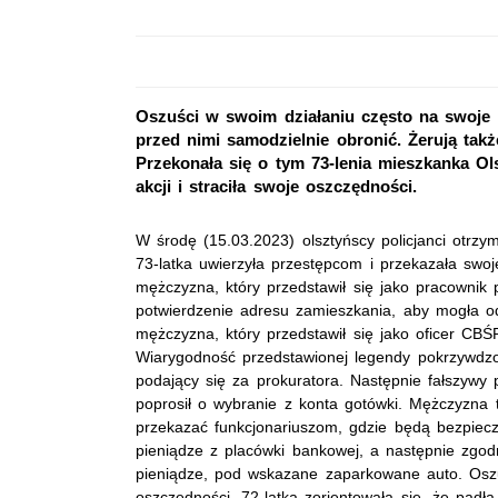
Oszuści w swoim działaniu często na swoje of
przed nimi samodzielnie obronić. Żerują tak
Przekonała się o tym 73-lenia mieszkanka Ols
akcji i straciła swoje oszczędności.
W środę (15.03.2023) olsztyńscy policjanci otrzym
73-latka uwierzyła przestępcom i przekazała swo
mężczyzna, który przedstawił się jako pracownik 
potwierdzenie adresu zamieszkania, aby mogła ode
mężczyzna, który przedstawił się jako oficer CBŚ
Wiarygodność przedstawionej legendy pokrzywdzon
podający się za prokuratora. Następnie fałszywy 
poprosił o wybranie z konta gotówki. Mężczyzna t
przekazać funkcjonariuszom, gdzie będą bezpiecz
pieniądze z placówki bankowej, a następnie zgod
pieniądze, pod wskazane zaparkowane auto. Oszu
oszczędności. 72-latka zorientowała się, że padła