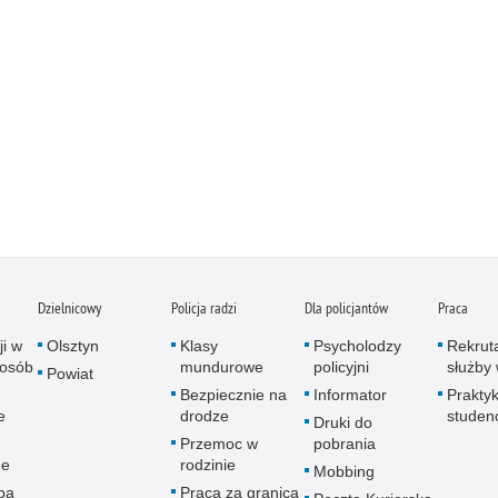
Dzielnicowy
Policja radzi
Dla policjantów
Praca
ji w
Olsztyn
Klasy
Psycholodzy
Rekrut
 osób
mundurowe
policyjni
służby 
Powiat
Bezpiecznie na
Informator
Praktyk
e
drodze
studen
Druki do
Przemoc w
pobrania
ne
rodzinie
Mobbing
pa
Praca za granicą