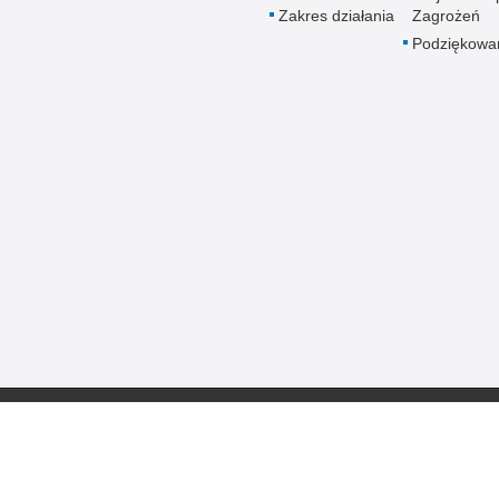
Zakres działania
Zagrożeń
Podziękowa
Policja online
Biuletyn Informacji
BIP Komen
Olsztynie