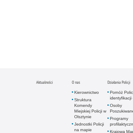
Aktualności
O nas
Działania Policji
Kierownictwo
Pomóż Polic
identyfikacji
Struktura
Komendy
Osoby
Miejskiej Policji w
Poszukiwan
Olsztynie
Programy
Jednostki Policji
profilaktycz
na mapie
Krajowa Ma