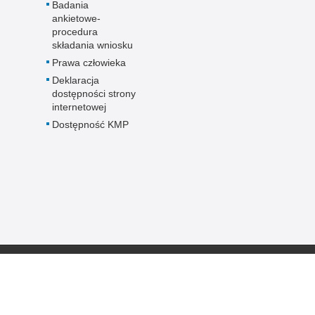
Badania
ankietowe-
procedura
składania wniosku
Prawa człowieka
Deklaracja
dostępności strony
internetowej
Dostępność KMP
Inne wersje portalu
ateriał
wersja tekstowa
ejska Policji w