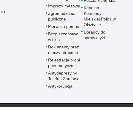
Poczta Kurierska
Imprezy masowe
Kapelan
nia
Zgromadzenia
Komendy
publiczne
Miejskiej Policji w
Olsztynie
Pierwsza pomoc
Doradcy do
Bezpieczeństwo
spraw etyki
w sieci
Dokumenty oraz
rzeczy utracone
Rejestracja broni
pneumatycznej
Antydepresyjny
Telefon Zaufania
Antykorupcja
 Publicznej
Redakcja serwisu
Nota prawna
Chcesz wykorzystać m
da Miejska Policji w
Kontakt z redakcją
z serwisu Komenda Mi