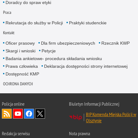
Doradcy do spraw etyki
Praca
Rekrutacja do służby w Policji
Praktyki studenckie
Kontakt
Oficer prasowy
Dla firm ubezpieczeniowych
Rzecznik KWP
Skargi i wnioski
Petycje
Badania ankietowe- procedura składania wniosku
Prawa człowieka
Deklaracja dostępności strony internetowej
Dostępność KMP
OCHRONA DANYCH
Policja online
Biuletyn Informacji Publicznej
BIP Komenda Miejska Policji w
Olsztynie
Redakcja serwisu
Nota prawna