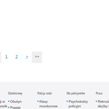
1
2
>
>>
Dzielnicowy
Policja radzi
Dla policjantów
Praca
ji w
Olsztyn
Klasy
Psycholodzy
Rekrut
 osób
mundurowe
policyjni
służby 
Powiat