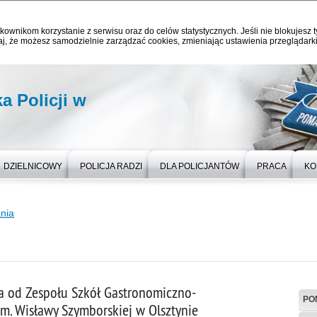
kownikom korzystanie z serwisu oraz do celów statystycznych. Jeśli nie blokujesz t
j, że możesz samodzielnie zarządzać cookies, zmieniając ustawienia przeglądarki
 Policji w
DZIELNICOWY
POLICJA RADZI
DLA POLICJANTÓW
PRACA
KO
nia
 od Zespołu Szkół Gastronomiczno-
PO
m. Wisławy Szymborskiej w Olsztynie