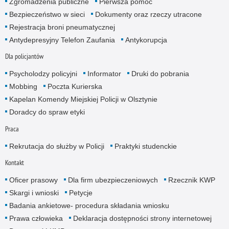
Zgromadzenia publiczne
Pierwsza pomoc
Bezpieczeństwo w sieci
Dokumenty oraz rzeczy utracone
Rejestracja broni pneumatycznej
Antydepresyjny Telefon Zaufania
Antykorupcja
Dla policjantów
Psycholodzy policyjni
Informator
Druki do pobrania
Mobbing
Poczta Kurierska
Kapelan Komendy Miejskiej Policji w Olsztynie
Doradcy do spraw etyki
Praca
Rekrutacja do służby w Policji
Praktyki studenckie
Kontakt
Oficer prasowy
Dla firm ubezpieczeniowych
Rzecznik KWP
Skargi i wnioski
Petycje
Badania ankietowe- procedura składania wniosku
Prawa człowieka
Deklaracja dostępności strony internetowej