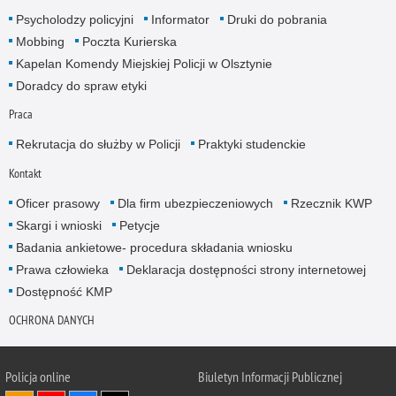
Psycholodzy policyjni
Informator
Druki do pobrania
Mobbing
Poczta Kurierska
Kapelan Komendy Miejskiej Policji w Olsztynie
Doradcy do spraw etyki
Praca
Rekrutacja do służby w Policji
Praktyki studenckie
Kontakt
Oficer prasowy
Dla firm ubezpieczeniowych
Rzecznik KWP
Skargi i wnioski
Petycje
Badania ankietowe- procedura składania wniosku
Prawa człowieka
Deklaracja dostępności strony internetowej
Dostępność KMP
OCHRONA DANYCH
Policja online
Biuletyn Informacji Publicznej