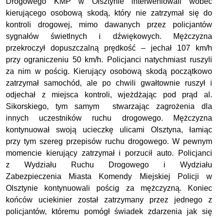
Drogowego KMP w Olsztynie interweniowali wobec
kierującego osobową skodą, który nie zatrzymał się do
kontroli drogowej, mimo dawanych przez policjantów
sygnałów świetlnych i dźwiękowych. Mężczyzna
przekroczył dopuszczalną prędkość – jechał 107 km/h
przy ograniczeniu 50 km/h. Policjanci natychmiast ruszyli
za nim w pościg. Kierujący osobową skodą początkowo
zatrzymał samochód, ale po chwili gwałtownie ruszył i
odjechał z miejsca kontroli, wjeżdżając pod prąd al.
Sikorskiego, tym samym stwarzając zagrożenia dla
innych uczestników ruchu drogowego. Mężczyzna
kontynuował swoją ucieczkę ulicami Olsztyna, łamiąc
przy tym szereg przepisów ruchu drogowego. W pewnym
momencie kierujący zatrzymał i porzucił auto. Policjanci
z Wydziału Ruchu Drogowego i Wydziału
Zabezpieczenia Miasta Komendy Miejskiej Policji w
Olsztynie kontynuowali pościg za mężczyzną. Koniec
końców uciekinier został zatrzymany przez jednego z
policjantów, któremu pomógł świadek zdarzenia jak się