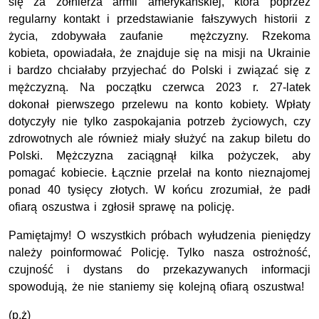
się za żołnierza armii amerykańskiej, która poprzez
regularny kontakt i przedstawianie fałszywych historii z
życia, zdobywała zaufanie mężczyzny. Rzekoma
kobieta, opowiadała, że znajduje się na misji na Ukrainie
i bardzo chciałaby przyjechać do Polski i związać się z
mężczyzną. Na początku czerwca 2023 r. 27-latek
dokonał pierwszego przelewu na konto kobiety. Wpłaty
dotyczyły nie tylko zaspokajania potrzeb życiowych, czy
zdrowotnych ale również miały służyć na zakup biletu do
Polski. Mężczyzna zaciągnął kilka pożyczek, aby
pomagać kobiecie. Łącznie przelał na konto nieznajomej
ponad 40 tysięcy złotych. W końcu zrozumiał, że padł
ofiarą oszustwa i zgłosił sprawę na policję.
Pamiętajmy! O wszystkich próbach wyłudzenia pieniędzy
należy poinformować Policję. Tylko nasza ostrożność,
czujność i dystans do przekazywanych informacji
spowodują, że nie staniemy się kolejną ofiarą oszustwa!
(p.ż)