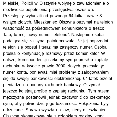
Miejskiej Policji w Olsztynie wpłynęło zawiadomienie o
możliwości popełnienia przestępstwa oszustwa.
Przestępcy wyłudzili od pewnego 64-latka prawie 3
tysiące złotych. Mieszkaniec Olsztyna otrzymał na telefon
wiadomość za pośrednictwem komunikatora o treści:
Tato, to mój nowy numer telefonu”. Następnie osoba
podająca się za syna, poinformowała, że jej poprzedni
telefon się popsuł i teraz ma zastępczy numer. Osoba
prosiła o kontynuację rozmowy przez komunikator. W
dalszej korespondencji rzekomy syn poprosił o zapłatę
rachunku w kwocie prawie 3000 złotych, przesyłając
numer konta, ponieważ miał problemy z zalogowaniem
się do swojej bankowości elektronicznej. 64-latek przelał
pieniądze na podany rachunek bankowy. Otrzymał
jeszcze kolejną prośbę o zapłatę rachunku. Tym razem
mężczyzna postanowił jednak zadzwonić do rzekomego
syna, aby potwierdzić jego tożsamość. Połączenia były
odrzucane. Sprawa wyszła na jaw, kiedy mieszkaniec
Olsztyna skontaktował się z członkiem rodziny, który