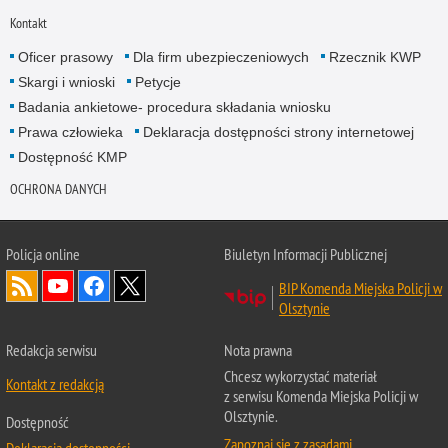
Kontakt
Oficer prasowy
Dla firm ubezpieczeniowych
Rzecznik KWP
Skargi i wnioski
Petycje
Badania ankietowe- procedura składania wniosku
Prawa człowieka
Deklaracja dostępności strony internetowej
Dostępność KMP
OCHRONA DANYCH
Policja online
Biuletyn Informacji Publicznej
BIP Komenda Miejska Policji w
Olsztynie
Redakcja serwisu
Nota prawna
Chcesz wykorzystać materiał
Kontakt z redakcją
z serwisu Komenda Miejska Policji w
Olsztynie.
Dostępność
Zapoznaj się z zasadami