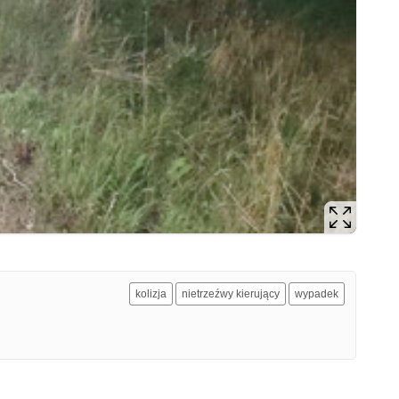
kolizja
nietrzeźwy kierujący
wypadek