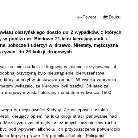
Powrót
Drukuj
wiatu olsztyńskiego doszło do 2 wypadków, z których
y w pobliżu m. Biedowo 21-letni kierujący audi z
na pobocze i uderzył w drzewo. Niestety, mężczyzna
 wzywani do 26 kolizji drogowych.
wali na miejscu kolizji drogowej w rejonie skrzyżowania ul.
odobną przyczyną było nieustąpienie pierwszeństwa
, który uderzył w dostawcze renault. W wyniku zdarzenia
komatem wykazało, że kierowcy byli trzeźwi. 34-latek za
hu drogowym został ukarany mandatem w kwocie 1500
gowego w miejscowości Kudypy. Ze wstępnych ustaleń
-letni kierujący oplem na łuku drogi stracił panowanie nad
. Mężczyzna został ujęty przez innych uczestników ruchu
yć pod wpływem alkoholu. Ich przypuszczenia potwierdziło
tka krążyło prawie 1,5 promila alkoholu. Policjanci