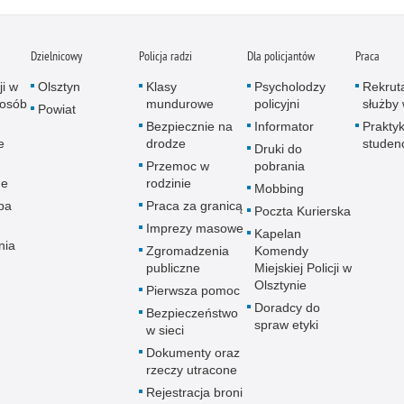
Dzielnicowy
Policja radzi
Dla policjantów
Praca
ji w
Olsztyn
Klasy
Psycholodzy
Rekrut
 osób
mundurowe
policyjni
służby 
Powiat
Bezpiecznie na
Informator
Praktyk
e
drodze
studen
Druki do
Przemoc w
pobrania
ne
rodzinie
Mobbing
pa
Praca za granicą
Poczta Kurierska
Imprezy masowe
Kapelan
nia
Zgromadzenia
Komendy
publiczne
Miejskiej Policji w
Olsztynie
Pierwsza pomoc
Doradcy do
Bezpieczeństwo
spraw etyki
w sieci
Dokumenty oraz
rzeczy utracone
Rejestracja broni