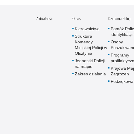
Aktualności
O nas
Działania Policji
Kierownictwo
Pomóż Polic
identyfikacji
Struktura
Komendy
Osoby
Miejskiej Policji w
Poszukiwan
Olsztynie
Programy
Jednostki Policji
profilaktycz
na mapie
Krajowa Ma
Zakres działania
Zagrożeń
Podziękowa