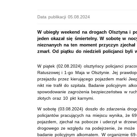
Data publikacji 05.08.2024
W ubiegły weekend na drogach Olsztyna i po
jeden okazał się śmiertelny. W sobotę w noc
nieznanych na ten moment przyczyn zjechał 
zmarł. Od piątku do niedzieli policjanci byli
W piątek (02.08.2024) olsztyńscy policjanci praco
Ratuszowej i 1-go Maja w Olsztynie. Jej prawdop
przejazdu przez kierującego pojazdem marki Jeep
nikt nie trafił do szpitala. Badanie policyjnym al
spowodowanie zagrożenia bezpieczeństwa w ruc
złotych oraz 10 pkt karnymi.
W sobotę (03.08.2024) doszło do zdarzenia dro
policjantów pracujących na miejscu wynika, że 69
pojazdem, zjechał na pobocze i uderzył w drzewo
drogowego ze względu na podejrzenie, że może b
badanie policyjnym alkomatem. W organizmie 69-la