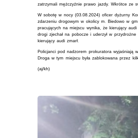
zatrzymali mężczyźnie prawo jazdy. Wkrótce ze 
W sobotę w nocy (03.08.2024) oficer dyżurny Kome
zdarzeniu drogowym w okolicy m. Biedowo w gmin
pracujących na miejscu wynika, że kierujący au
drogi zjechał na pobocze i uderzył w przydrożne 
kierujący audi zmarł.
Policjanci pod nadzorem prokuratora wyjaśniają ws
Droga w tym miejscu była zablokowana przez kilk
(aj/kh)