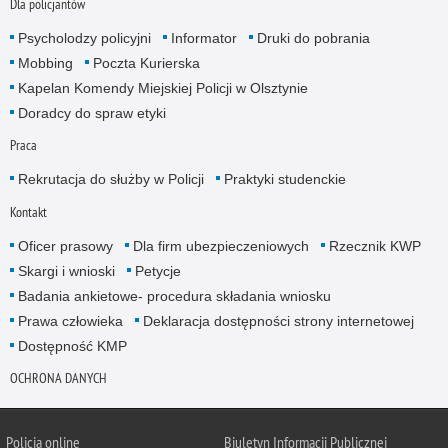
Dla policjantów
Psycholodzy policyjni
Informator
Druki do pobrania
Mobbing
Poczta Kurierska
Kapelan Komendy Miejskiej Policji w Olsztynie
Doradcy do spraw etyki
Praca
Rekrutacja do służby w Policji
Praktyki studenckie
Kontakt
Oficer prasowy
Dla firm ubezpieczeniowych
Rzecznik KWP
Skargi i wnioski
Petycje
Badania ankietowe- procedura składania wniosku
Prawa człowieka
Deklaracja dostępności strony internetowej
Dostępność KMP
OCHRONA DANYCH
Policja online
Biuletyn Informacji Publicznej