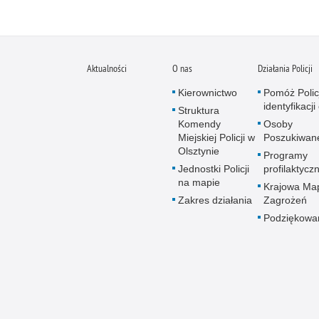
Aktualności
O nas
Działania Policji
Kierownictwo
Pomóż Polic
identyfikacji
Struktura
Komendy
Osoby
Miejskiej Policji w
Poszukiwan
Olsztynie
Programy
Jednostki Policji
profilaktycz
na mapie
Krajowa Ma
Zakres działania
Zagrożeń
Podziękowa