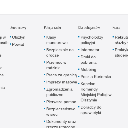
Dzielnicowy
Policja radzi
Dla policjantów
Praca
ji w
Olsztyn
Klasy
Psycholodzy
Rekrut
 osób
mundurowe
policyjni
służby 
Powiat
Bezpiecznie na
Informator
Praktyk
e
drodze
studen
Druki do
Przemoc w
pobrania
ne
rodzinie
Mobbing
pa
Praca za granicą
Poczta Kurierska
Imprezy masowe
Kapelan
nia
Zgromadzenia
Komendy
publiczne
Miejskiej Policji w
Olsztynie
Pierwsza pomoc
Doradcy do
Bezpieczeństwo
spraw etyki
w sieci
Dokumenty oraz
rzeczy utracone