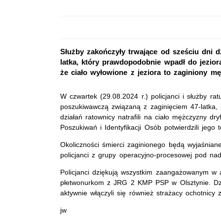
Służby zakończyły trwające od sześciu dni 
latka, który prawdopodobnie wpadł do jeziora
że ciało wyłowione z jeziora to zaginiony m
W czwartek (29.08.2024 r.) policjanci i służby ra
poszukiwawczą związaną z zaginięciem 47-latka, 
działań ratownicy natrafili na ciało mężczyzny dr
Poszukiwań i Identyfikacji Osób potwierdzili je
Okoliczności śmierci zaginionego będą wyjaśnian
policjanci z grupy operacyjno-procesowej pod na
Policjanci dziękują wszystkim zaangażowanym w
płetwonurkom z JRG 2 KMP PSP w Olsztynie. Dzi
aktywnie włączyli się również strażacy ochotnicy z
jw