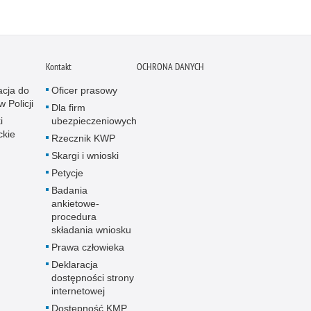
Kontakt
OCHRONA DANYCH
acja do
Oficer prasowy
w Policji
Dla firm
i
ubezpieczeniowych
ckie
Rzecznik KWP
Skargi i wnioski
Petycje
Badania
ankietowe-
procedura
składania wniosku
Prawa człowieka
Deklaracja
dostępności strony
internetowej
Dostępność KMP