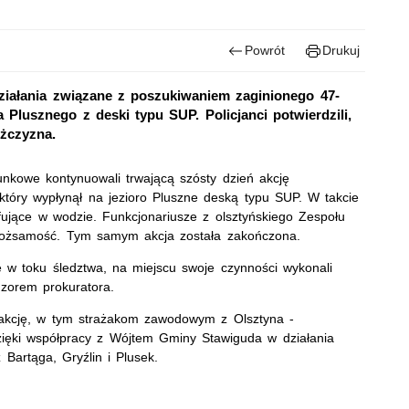
Powrót
Drukuj
działania związane z poszukiwaniem zaginionego 47-
 Plusznego z deski typu SUP. Policjanci potwierdzili,
ężczyzna.
tunkowe kontynuowali trwającą szósty dzień akcję
który wypłynął na jezioro Pluszne deską typu SUP. W takcie
yfujące w wodzie. Funkcjonariusze z olsztyńskiego Zespołu
go tożsamość. Tym samym akcja została zakończona.
e w toku śledztwa, na miejscu swoje czynności wykonali
dzorem prokuratora.
 akcję, w tym strażakom zawodowym z Olsztyna -
ęki współpracy z Wójtem Gminy Stawiguda w działania
 Bartąga, Gryźlin i Plusek.