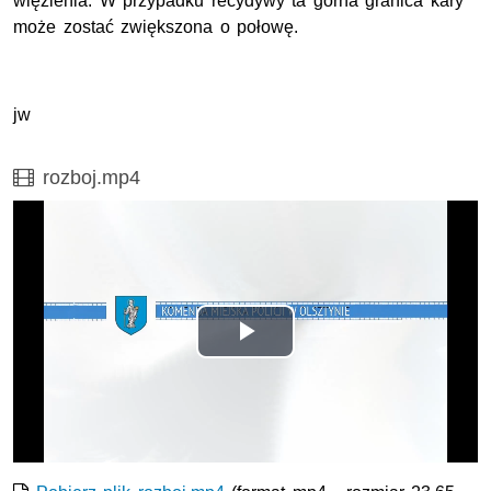
więzienia. W przypadku recydywy ta górna granica kary
może zostać zwiększona o połowę.
jw
Film
rozboj.mp4
Odtwórz
wideo