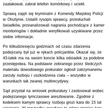
zaatakował, zabrał telefon komórkowy i uciekł.
Sprawą zajęli się kryminalni z Komendy Miejskiej Policji
w Olsztynie. Ustalili rysopis sprawcy, przesłuchali
świadków, przeanalizowali nagrania pochodzące z kamer
monitoringów i dokładnie weryfikowali uzyskiwane przez
siebie informacje.
Po kilkudziesięciu godzinach od czasu zdarzenia
podejrzany był już w rękach policjantów. Okazał się, że
43-latek ma na swoim koncie kilka odsiadek za podobne
przestępstwa. Na podstawie zebranego przez śledczych
materiału dowodowego prokurator ogłosił zatrzymanemu
zarzuty rozboju i uszkodzenia ciała – wszystko w
warunkach tak zwanej multirecydywy.
Sąd przystał na wniosek prokuratury i zastosował wobec
podejrzanego tymczasowe aresztowanie. Zgodnie z
kodeksem karnym sprawcy rozboju grozi kara do 15 lat