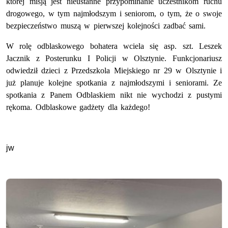
której misją jest nieustanne przypominanie uczestnikom ruchu
drogowego, w tym najmłodszym i seniorom, o tym, że o swoje
bezpieczeństwo muszą w pierwszej kolejności zadbać sami.
W rolę odblaskowego bohatera wciela się asp. szt. Leszek
Jacznik z Posterunku I Policji w Olsztynie. Funkcjonariusz
odwiedził dzieci z Przedszkola Miejskiego nr 29 w Olsztynie i
już planuje kolejne spotkania z najmłodszymi i seniorami. Ze
spotkania z Panem Odblaskiem nikt nie wychodzi z pustymi
rękoma. Odblaskowe gadżety dla każdego!
jw