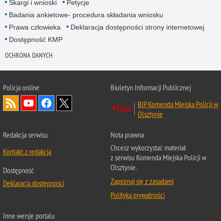
Skargi i wnioski
Petycje
Badania ankietowe- procedura składania wniosku
Prawa człowieka
Deklaracja dostępności strony internetowej
Dostępność KMP
OCHRONA DANYCH
Policja online
Biuletyn Informacji Publicznej
BIP Komenda Miejska Policji w
Olsztynie
Redakcja serwisu
Nota prawna
Chcesz wykorzystać materiał
Kontakt z redakcją
z serwisu Komenda Miejska Policji w
Olsztynie.
Dostępność
Zapoznaj się z zasadami
Deklaracja dostępności
Polityka prywatności
Inne wersje portalu