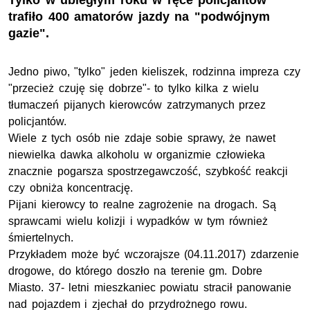
Tylko w ubiegłym roku w ręce policjantów
trafiło 400 amatorów jazdy na "podwójnym
gazie".
Jedno piwo, "tylko" jeden kieliszek, rodzinna impreza czy
"przecież czuję się dobrze"- to tylko kilka z wielu
tłumaczeń pijanych kierowców zatrzymanych przez
policjantów.
Wiele z tych osób nie zdaje sobie sprawy, że nawet
niewielka dawka alkoholu w organizmie człowieka
znacznie pogarsza spostrzegawczość, szybkość reakcji
czy obniża koncentrację.
Pijani kierowcy to realne zagrożenie na drogach. Są
sprawcami wielu kolizji i wypadków w tym również
śmiertelnych.
Przykładem może być wczorajsze (04.11.2017) zdarzenie
drogowe, do którego doszło na terenie gm. Dobre
Miasto. 37- letni mieszkaniec powiatu stracił panowanie
nad pojazdem i zjechał do przydrożnego rowu.