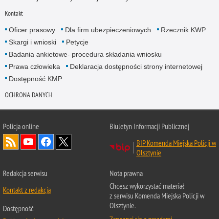
Kontakt
Oficer prasowy
Dla firm ubezpieczeniowych
Rzecznik KWP
Skargi i wnioski
Petycje
Badania ankietowe- procedura składania wniosku
Prawa człowieka
Deklaracja dostępności strony internetowej
Dostępność KMP
OCHRONA DANYCH
Policja online
Biuletyn Informacji Publicznej
BIP Komenda Miejska Policji w
Olsztynie
Redakcja serwisu
Nota prawna
Chcesz wykorzystać materiał
Kontakt z redakcją
z serwisu Komenda Miejska Policji w
Olsztynie.
Dostępność