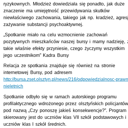
ryzykownych. Młodzież dowiedziała się ponadto, jak duże
znaczenie ma umiejętność przewidywania skutków
niewłaściwego zachowania, takiego jak np. kradzież, agres
zażywanie substancji psychoaktywnej.
„Spotkanie miało na celu wzmocnienie zachowań
pozytywnych mieszkańców naszej bursy i mamy nadzieję, 
takie właśnie efekty przyniesie, czego życzymy wszystkim
jego uczestnikom” Kadra Bursy
Relacja ze spotkania znajduje się również na stronie
internetowej Bursy, pod adresem
http://bursa.zset.olsztyn.pl/news/216/odpowiedzialnosc-praw
nieletnich
Spotkanie odbyło się w ramach autorskiego programu
profilaktycznego wdrożonego przez olsztyńskich policjantów
pod nazwą „Czy ponoszę jakieś konsekwencje?”. Program
skierowany jest do uczniów klas VII szkół podstawowych i
uczniów klas I szkół średnich.