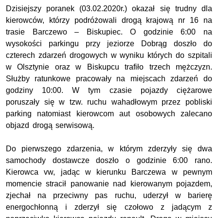
Dzisiejszy poranek (03.02.2020r.) okazał się trudny dla
kierowców, którzy podróżowali drogą krajową nr 16 na
trasie Barczewo – Biskupiec. O godzinie 6:00 na
wysokości parkingu przy jeziorze Dobrąg doszło do
czterech zdarzeń drogowych w wyniku których do szpitali
w Olsztynie oraz w Biskupcu trafiło trzech mężczyzn.
Służby ratunkowe pracowały na miejscach zdarzeń do
godziny 10:00. W tym czasie pojazdy ciężarowe
poruszały się w tzw. ruchu wahadłowym przez pobliski
parking natomiast kierowcom aut osobowych zalecano
objazd drogą serwisową.
Do pierwszego zdarzenia, w którym zderzyły się dwa
samochody dostawcze doszło o godzinie 6:00 rano.
Kierowca vw, jadąc w kierunku Barczewa w pewnym
momencie stracił panowanie nad kierowanym pojazdem,
zjechał na przeciwny pas ruchu, uderzył w barierę
energochłonną i zderzył się czołowo z jadącym z