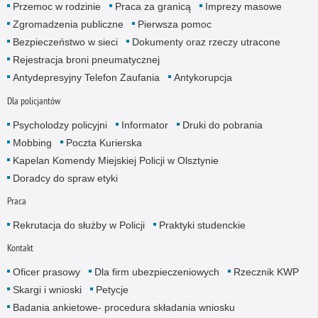
Przemoc w rodzinie
Praca za granicą
Imprezy masowe
Zgromadzenia publiczne
Pierwsza pomoc
Bezpieczeństwo w sieci
Dokumenty oraz rzeczy utracone
Rejestracja broni pneumatycznej
Antydepresyjny Telefon Zaufania
Antykorupcja
Dla policjantów
Psycholodzy policyjni
Informator
Druki do pobrania
Mobbing
Poczta Kurierska
Kapelan Komendy Miejskiej Policji w Olsztynie
Doradcy do spraw etyki
Praca
Rekrutacja do służby w Policji
Praktyki studenckie
Kontakt
Oficer prasowy
Dla firm ubezpieczeniowych
Rzecznik KWP
Skargi i wnioski
Petycje
Badania ankietowe- procedura składania wniosku