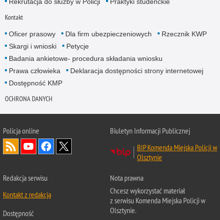
Rekrutacja do służby w Policji
Praktyki studenckie
Kontakt
Oficer prasowy
Dla firm ubezpieczeniowych
Rzecznik KWP
Skargi i wnioski
Petycje
Badania ankietowe- procedura składania wniosku
Prawa człowieka
Deklaracja dostępności strony internetowej
Dostępność KMP
OCHRONA DANYCH
Policja online
Biuletyn Informacji Publicznej
BIP Komenda Miejska Policji w
Olsztynie
Redakcja serwisu
Nota prawna
Chcesz wykorzystać materiał
Kontakt z redakcją
z serwisu Komenda Miejska Policji w
Olsztynie.
Dostępność