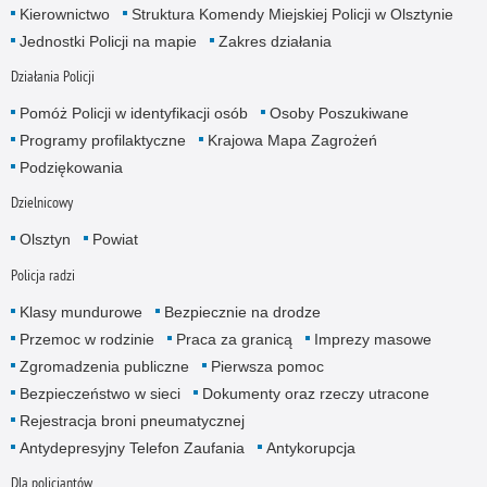
Kierownictwo
Struktura Komendy Miejskiej Policji w Olsztynie
Jednostki Policji na mapie
Zakres działania
Działania Policji
Pomóż Policji w identyfikacji osób
Osoby Poszukiwane
Programy profilaktyczne
Krajowa Mapa Zagrożeń
Podziękowania
Dzielnicowy
Olsztyn
Powiat
Policja radzi
Klasy mundurowe
Bezpiecznie na drodze
Przemoc w rodzinie
Praca za granicą
Imprezy masowe
Zgromadzenia publiczne
Pierwsza pomoc
Bezpieczeństwo w sieci
Dokumenty oraz rzeczy utracone
Rejestracja broni pneumatycznej
Antydepresyjny Telefon Zaufania
Antykorupcja
Dla policjantów