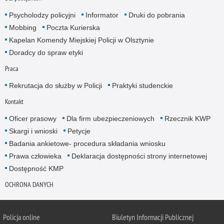
Psycholodzy policyjni
Informator
Druki do pobrania
Mobbing
Poczta Kurierska
Kapelan Komendy Miejskiej Policji w Olsztynie
Doradcy do spraw etyki
Praca
Rekrutacja do służby w Policji
Praktyki studenckie
Kontakt
Oficer prasowy
Dla firm ubezpieczeniowych
Rzecznik KWP
Skargi i wnioski
Petycje
Badania ankietowe- procedura składania wniosku
Prawa człowieka
Deklaracja dostępności strony internetowej
Dostępność KMP
OCHRONA DANYCH
Policja online
Biuletyn Informacji Publicznej