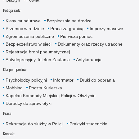
Olsztyn
Powiat
Policja radzi
Klasy mundurowe
Bezpiecznie na drodze
Przemoc w rodzinie
Praca za granicą
Imprezy masowe
Zgromadzenia publiczne
Pierwsza pomoc
Bezpieczeństwo w sieci
Dokumenty oraz rzeczy utracone
Rejestracja broni pneumatycznej
Antydepresyjny Telefon Zaufania
Antykorupcja
Dla policjantów
Psycholodzy policyjni
Informator
Druki do pobrania
Mobbing
Poczta Kurierska
Kapelan Komendy Miejskiej Policji w Olsztynie
Doradcy do spraw etyki
Praca
Rekrutacja do służby w Policji
Praktyki studenckie
Kontakt