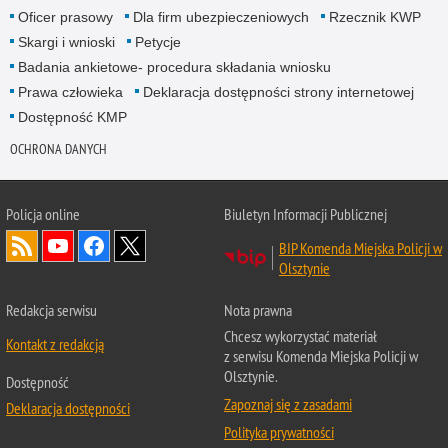
Oficer prasowy
Dla firm ubezpieczeniowych
Rzecznik KWP
Skargi i wnioski
Petycje
Badania ankietowe- procedura składania wniosku
Prawa człowieka
Deklaracja dostępności strony internetowej
Dostępność KMP
OCHRONA DANYCH
Policja online
Biuletyn Informacji Publicznej
BIP Komenda Miejska Policji w
Olsztynie
Redakcja serwisu
Nota prawna
Chcesz wykorzystać materiał
Kontakt z redakcją
z serwisu Komenda Miejska Policji w
Olsztynie.
Dostępność
Zapoznaj się z zasadami
Deklaracja dostępności
Polityka prywatności