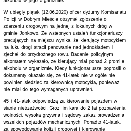
alkoholu w jego organizmie.
W ubiegły piątek (12.06.2020) oficer dyżurny Komisariatu
Policji w Dobrym Mieście otrzymał zgłoszenie o
zdarzeniu drogowym na jednej z lokalnych dróg w
gminie Jonkowo. Ze wstępnych ustaleń funkcjonariuszy
pracujących na miejscu wynika, że kierujący motocyklem
na łuku drogi stracił panowanie nad jednośladem i
zjechał do przydrożnego rowu. Badanie policyjnym
alkomatem wykazało, że kierujący miał ponad 2 promile
alkoholu w organizmie. Kiedy funkcjonariusze poprosili o
dokumenty okazało się, że 41-latek nie w ogóle nie
powinien siedzieć za kierownicą motocykla, ponieważ
nie miał do tego wymaganych uprawnień.
45 i 41-latek odpowiedzą za kierowanie pojazdem w
stanie nietrzeźwości. Grozi im kara do 2 lat pozbawienia
wolności, wysoka grzywna i sądowy zakaz prowadzenia
wszelkich pojazdów mechanicznych. Ponadto 41-latek,
za spowodowanie kolizji drogowej i kierowanie