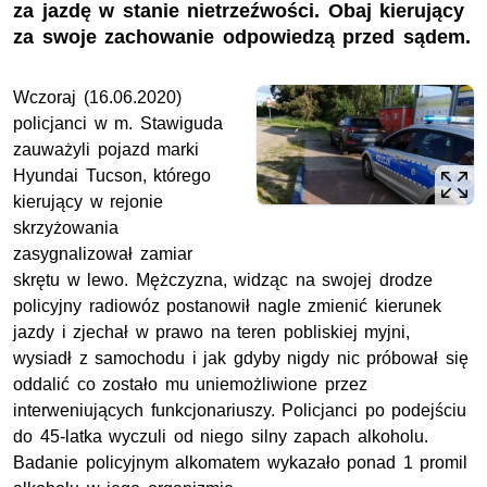
za jazdę w stanie nietrzeźwości. Obaj kierujący
za swoje zachowanie odpowiedzą przed sądem.
Wczoraj (16.06.2020)
policjanci w m. Stawiguda
zauważyli pojazd marki
Hyundai Tucson, którego
kierujący w rejonie
skrzyżowania
zasygnalizował zamiar
skrętu w lewo. Mężczyzna, widząc na swojej drodze
policyjny radiowóz postanowił nagle zmienić kierunek
jazdy i zjechał w prawo na teren pobliskiej myjni,
wysiadł z samochodu i jak gdyby nigdy nic próbował się
oddalić co zostało mu uniemożliwione przez
interweniujących funkcjonariuszy. Policjanci po podejściu
do 45-latka wyczuli od niego silny zapach alkoholu.
Badanie policyjnym alkomatem wykazało ponad 1 promil