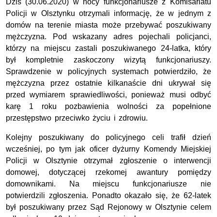
Dziś (30.06.2020) w nocy funkcjonariusze z Komisariatu
Policji w Olsztynku otrzymali informację, że w jednym z
domów na terenie miasta może przebywać poszukiwany
mężczyzna. Pod wskazany adres pojechali policjanci,
którzy na miejscu zastali poszukiwanego 24-latka, który
był kompletnie zaskoczony wizytą funkcjonariuszy.
Sprawdzenie w policyjnych systemach potwierdziło, że
mężczyzna przez ostatnie kilkanaście dni ukrywał się
przed wymiarem sprawiedliwości, ponieważ musi odbyć
karę 1 roku pozbawienia wolności za popełnione
przestępstwo przeciwko życiu i zdrowiu.
Kolejny poszukiwany do policyjnego celi trafił dzień
wcześniej, po tym jak oficer dyżurny Komendy Miejskiej
Policji w Olsztynie otrzymał zgłoszenie o interwencji
domowej, dotyczącej rzekomej awantury pomiędzy
domownikami. Na miejscu funkcjonariusze nie
potwierdzili zgłoszenia. Ponadto okazało się, że 62-latek
był poszukiwany przez Sąd Rejonowy w Olsztynie celem