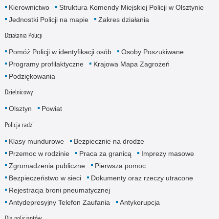
Kierownictwo
Struktura Komendy Miejskiej Policji w Olsztynie
Jednostki Policji na mapie
Zakres działania
Działania Policji
Pomóż Policji w identyfikacji osób
Osoby Poszukiwane
Programy profilaktyczne
Krajowa Mapa Zagrożeń
Podziękowania
Dzielnicowy
Olsztyn
Powiat
Policja radzi
Klasy mundurowe
Bezpiecznie na drodze
Przemoc w rodzinie
Praca za granicą
Imprezy masowe
Zgromadzenia publiczne
Pierwsza pomoc
Bezpieczeństwo w sieci
Dokumenty oraz rzeczy utracone
Rejestracja broni pneumatycznej
Antydepresyjny Telefon Zaufania
Antykorupcja
Dla policjantów