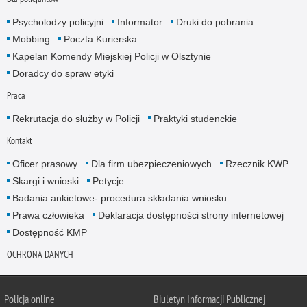
Psycholodzy policyjni
Informator
Druki do pobrania
Mobbing
Poczta Kurierska
Kapelan Komendy Miejskiej Policji w Olsztynie
Doradcy do spraw etyki
Praca
Rekrutacja do służby w Policji
Praktyki studenckie
Kontakt
Oficer prasowy
Dla firm ubezpieczeniowych
Rzecznik KWP
Skargi i wnioski
Petycje
Badania ankietowe- procedura składania wniosku
Prawa człowieka
Deklaracja dostępności strony internetowej
Dostępność KMP
OCHRONA DANYCH
Policja online
Biuletyn Informacji Publicznej