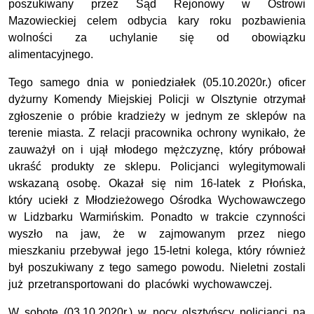
poszukiwany przez Sąd Rejonowy w Ostrowi
Mazowieckiej celem odbycia kary roku pozbawienia
wolności za uchylanie się od obowiązku
alimentacyjnego.
Tego samego dnia w poniedziałek (05.10.2020r.) oficer
dyżurny Komendy Miejskiej Policji w Olsztynie otrzymał
zgłoszenie o próbie kradzieży w jednym ze sklepów na
terenie miasta. Z relacji pracownika ochrony wynikało, że
zauważył on i ujął młodego mężczyznę, który próbował
ukraść produkty ze sklepu. Policjanci wylegitymowali
wskazaną osobę. Okazał się nim 16-latek z Płońska,
który uciekł z Młodzieżowego Ośrodka Wychowawczego
w Lidzbarku Warmińskim. Ponadto w trakcie czynności
wyszło na jaw, że w zajmowanym przez niego
mieszkaniu przebywał jego 15-letni kolega, który również
był poszukiwany z tego samego powodu. Nieletni zostali
już przetransportowani do placówki wychowawczej.
W sobotę (03.10.2020r.) w nocy olsztyńscy policjanci na