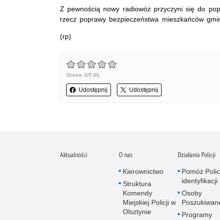
Z pewnością nowy radiowóz przyczyni się do popr
rzecz poprawy bezpieczeństwa mieszkańców gmi
(rp)
Ocena: 0/5 (0)
Udostępnij
Udostępnij
Aktualności
O nas
Działania Policji
Kierownictwo
Pomóż Polic
identyfikacji
Struktura
Komendy
Osoby
Miejskiej Policji w
Poszukiwan
Olsztynie
Programy