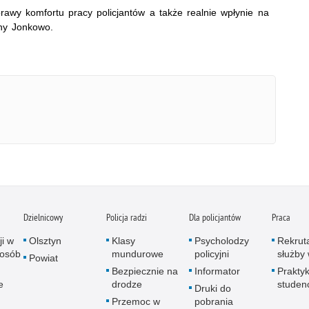
awy komfortu pracy policjantów a także realnie wpłynie na
ny Jonkowo.
Dzielnicowy
Policja radzi
Dla policjantów
Praca
ji w
Olsztyn
Klasy
Psycholodzy
Rekrut
 osób
mundurowe
policyjni
służby 
Powiat
Bezpiecznie na
Informator
Praktyk
e
drodze
studen
Druki do
Przemoc w
pobrania