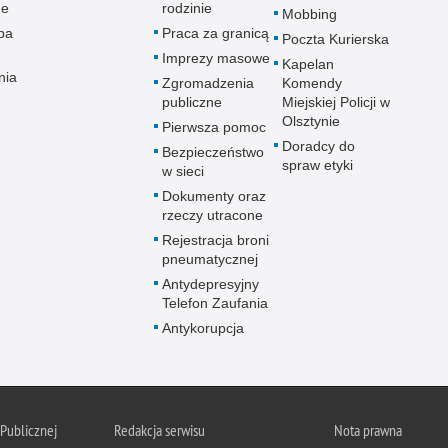
ne
rodzinie
Mobbing
pa
Praca za granicą
Poczta Kurierska
Imprezy masowe
Kapelan
nia
Zgromadzenia
Komendy
publiczne
Miejskiej Policji w
Olsztynie
Pierwsza pomoc
Doradcy do
Bezpieczeństwo
spraw etyki
w sieci
Dokumenty oraz
rzeczy utracone
Rejestracja broni
pneumatycznej
Antydepresyjny
Telefon Zaufania
Antykorupcja
 Publicznej
Redakcja serwisu
Nota prawna