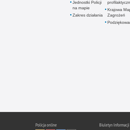
Jednostki Policji
profilaktycz
na mapie
Krajowa Ma
Zakres działania
Zagrożeń
Podziękowa
Policja online
Biuletyn Informacji