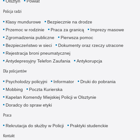
Olsztyn
Powiat
Policja radzi
Klasy mundurowe
Bezpiecznie na drodze
Przemoc w rodzinie
Praca za granicą
Imprezy masowe
Zgromadzenia publiczne
Pierwsza pomoc
Bezpieczeństwo w sieci
Dokumenty oraz rzeczy utracone
Rejestracja broni pneumatycznej
Antydepresyjny Telefon Zaufania
Antykorupcja
Dla policjantów
Psycholodzy policyjni
Informator
Druki do pobrania
Mobbing
Poczta Kurierska
Kapelan Komendy Miejskiej Policji w Olsztynie
Doradcy do spraw etyki
Praca
Rekrutacja do służby w Policji
Praktyki studenckie
Kontakt