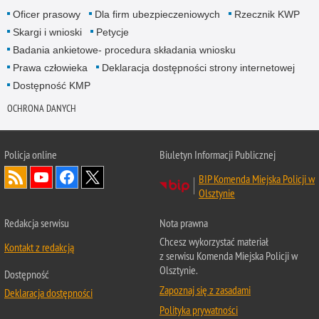
Oficer prasowy
Dla firm ubezpieczeniowych
Rzecznik KWP
Skargi i wnioski
Petycje
Badania ankietowe- procedura składania wniosku
Prawa człowieka
Deklaracja dostępności strony internetowej
Dostępność KMP
OCHRONA DANYCH
Policja online
Biuletyn Informacji Publicznej
BIP Komenda Miejska Policji w
Olsztynie
Redakcja serwisu
Nota prawna
Chcesz wykorzystać materiał
Kontakt z redakcją
z serwisu Komenda Miejska Policji w
Olsztynie.
Dostępność
Zapoznaj się z zasadami
Deklaracja dostępności
Polityka prywatności