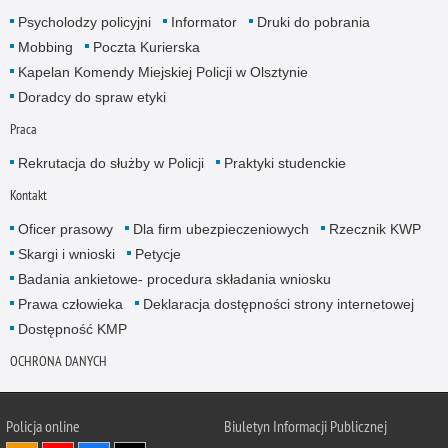
Psycholodzy policyjni
Informator
Druki do pobrania
Mobbing
Poczta Kurierska
Kapelan Komendy Miejskiej Policji w Olsztynie
Doradcy do spraw etyki
Praca
Rekrutacja do służby w Policji
Praktyki studenckie
Kontakt
Oficer prasowy
Dla firm ubezpieczeniowych
Rzecznik KWP
Skargi i wnioski
Petycje
Badania ankietowe- procedura składania wniosku
Prawa człowieka
Deklaracja dostępności strony internetowej
Dostępność KMP
OCHRONA DANYCH
Policja online
Biuletyn Informacji Publicznej