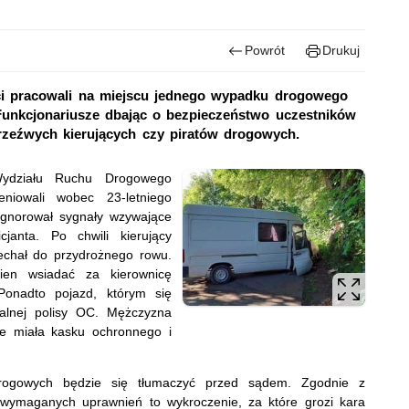
Powrót
Drukuj
nci pracowali na miejscu jednego wypadku drogowego
 Funkcjonariusze dbając o bezpieczeństwo uczestników
rzeźwych kierujących czy piratów drogowych.
 Wydziału Ruchu Drogowego
eniowali wobec 23-letniego
gnorował sygnały wzywające
anta. Po chwili kierujący
echał do przydrożnego rowu.
ien wsiadać za kierownicę
onadto pojazd, którym się
ualnej polisy OC. Mężczyzna
ie miała kasku ochronnego i
drogowych będzie się tłumaczyć przed sądem. Zgodnie z
 wymaganych uprawnień to wykroczenie, za które grozi kara