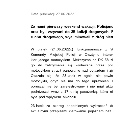
Data publikacji 27.06.2022
Za nami pierwszy weekend wakacji. Policja
oraz byli wzywani do 35 kolizji drogowych.
ruchu drogowego, wyeliminowali z dróg niet
W piątek (24.06.2022r.) funkcjonariusze z
Komendy Miejskiej Policji w Olsztynie interw
kierującego motocyklem. Mężczyzna na DK 58 zi
go do zatrzymania się wydawane przez policj
motocyklem stracił panowanie nad pojazdem i zj
Okazało się, że 23-latek w ogóle nie powin
motocyklu, gdyż nie ma do tego uprawnień. P
poruszał nie był zarejestrowany i nie miał akt
podróżował wraz z 17-letnią pasażerką, która n
była pod wpływem alkoholu.
23-latek za szereg popełnionych wykroczeń 
aktualnymi przepisami kierowanie pojazdem bez