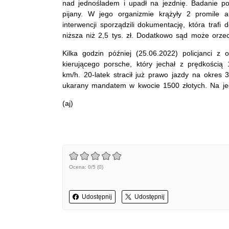
nad jednośladem i upadł na jezdnię. Badanie p
pijany. W jego organizmie krążyły 2 promile alko
interwencji sporządzili dokumentację, która traf
niższa niż 2,5 tys. zł. Dodatkowo sąd może orz
Kilka godzin później (25.06.2022) policjanci z o
kierującego porsche, który jechał z prędkości
km/h. 20-latek stracił już prawo jazdy na okres 
ukarany mandatem w kwocie 1500 złotych. Na je
(aj)
Ocena: 0/5 (0)
Udostępnij
Udostępnij