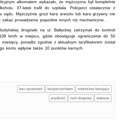
olicyjnym alkomatem wykazało, że mężczyzna był kompletnie
holu. 37-latek trafił do szpitala. Policjanci ostatecznie z
i do sądu. Mężczyźnie grozi kara aresztu lub kara grzywny nie
ec zakaz prowadzenia pojazdów innych niż mechaniczne.
lsztyńskiej drogówki na ul. Bałtyckiej zatrzymali do kontroli
ą 108 km/h w miejscu, gdzie obowiązuje ograniczenie do 50
3 miesięcy, ponadto zgodnie z aktualnym taryfikatorem został
go konto wpłynie także 10 punktów karnych.
bez uprawnień
bezpieczeństwo
nietrzeźwy kierujący
prędkość
ruch drogowy
wakacje