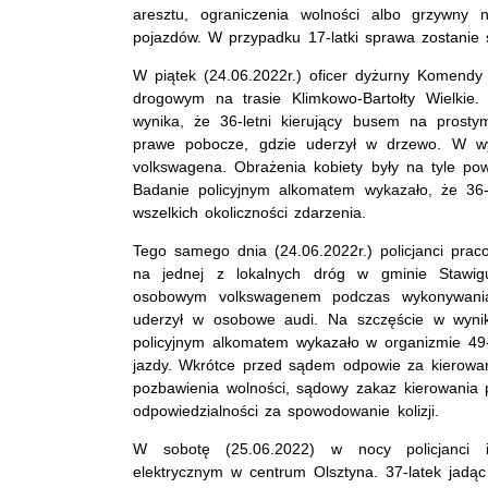
aresztu, ograniczenia wolności albo grzywny 
pojazdów. W przypadku 17-latki sprawa zostanie 
W piątek (24.06.2022r.) oficer dyżurny Komendy M
drogowym na trasie Klimkowo-Bartołty Wielkie.
wynika, że 36-letni kierujący busem na prosty
prawe pobocze, gdzie uderzył w drzewo. W wyni
volkswagena. Obrażenia kobiety były na tyle po
Badanie policyjnym alkomatem wykazało, że 36-
wszelkich okoliczności zdarzenia.
Tego samego dnia (24.06.2022r.) policjanci pra
na jednej z lokalnych dróg w gminie Stawigu
osobowym volkswagenem podczas wykonywania
uderzył w osobowe audi. Na szczęście w wynik
policyjnym alkomatem wykazało w organizmie 49-l
jazdy. Wkrótce przed sądem odpowie za kierowan
pozbawienia wolności, sądowy zakaz kierowania 
odpowiedzialności za spowodowanie kolizji.
W sobotę (25.06.2022) w nocy policjanci i
elektrycznym w centrum Olsztyna. 37-latek jad