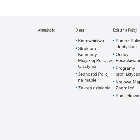
Aktualności
O nas
Działania Policji
Kierownictwo
Pomóż Polic
identyfikacji
Struktura
Komendy
Osoby
Miejskiej Policji w
Poszukiwan
Olsztynie
Programy
Jednostki Policji
profilaktycz
na mapie
Krajowa Ma
Zakres działania
Zagrożeń
Podziękowa