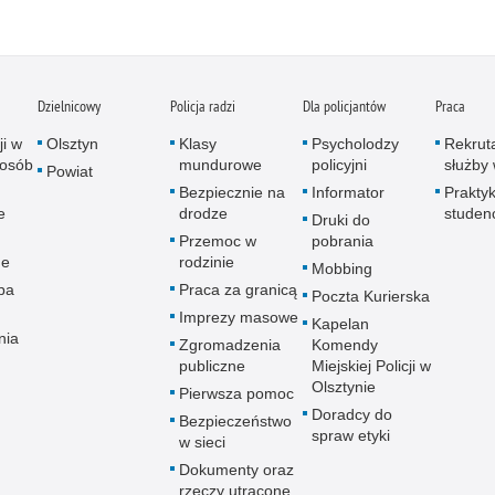
Dzielnicowy
Policja radzi
Dla policjantów
Praca
ji w
Olsztyn
Klasy
Psycholodzy
Rekrut
 osób
mundurowe
policyjni
służby 
Powiat
Bezpiecznie na
Informator
Praktyk
e
drodze
studen
Druki do
Przemoc w
pobrania
ne
rodzinie
Mobbing
pa
Praca za granicą
Poczta Kurierska
Imprezy masowe
Kapelan
nia
Zgromadzenia
Komendy
publiczne
Miejskiej Policji w
Olsztynie
Pierwsza pomoc
Doradcy do
Bezpieczeństwo
spraw etyki
w sieci
Dokumenty oraz
rzeczy utracone