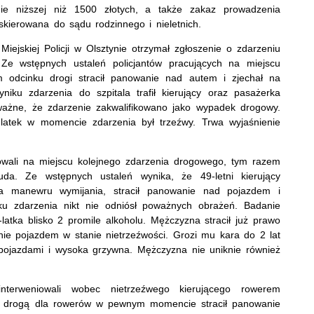
nie niższej niż 1500 złotych, a także zakaz prowadzenia
skierowana do sądu rodzinnego i nieletnich.
iejskiej Policji w Olsztynie otrzymał zgłoszenie o zdarzeniu
 Ze wstępnych ustaleń policjantów pracujących na miejscu
m odcinku drogi stracił panowanie nad autem i zjechał na
ku zdarzenia do szpitala trafił kierujący oraz pasażerka
ważne, że zdarzenie zakwalifikowano jako wypadek drogowy.
latek w momencie zdarzenia był trzeźwy. Trwa wyjaśnienie
cowali na miejscu kolejnego zdarzenia drogowego, tym razem
da. Ze wstępnych ustaleń wynika, że 49-letni kierujący
 manewru wymijania, stracił panowanie nad pojazdem i
u zdarzenia nikt nie odniósł poważnych obrażeń. Badanie
atka blisko 2 promile alkoholu. Mężczyzna stracił już prawo
ie pojazdem w stanie nietrzeźwości. Grozi mu kara do 2 lat
pojazdami i wysoka grzywna. Mężczyzna nie uniknie również
nterweniowali wobec nietrzeźwego kierującego rowerem
ąc drogą dla rowerów w pewnym momencie stracił panowanie