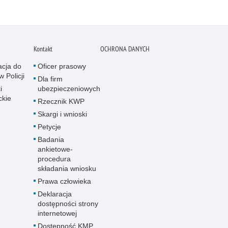
Kontakt
OCHRONA DANYCH
acja do
Oficer prasowy
w Policji
Dla firm
i
ubezpieczeniowych
ckie
Rzecznik KWP
Skargi i wnioski
Petycje
Badania
ankietowe-
procedura
składania wniosku
Prawa człowieka
Deklaracja
dostępności strony
internetowej
Dostępność KMP