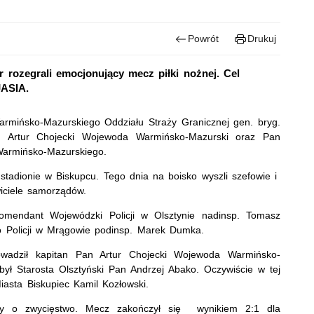
Powrót
Drukuj
rozegrali emocjonujący mecz piłki nożnej. Cel
JASIA.
rmińsko-Mazurskiego Oddziału Straży Granicznej gen. bryg.
n Artur Chojecki Wojewoda Warmińsko-Mazurski oraz Pan
armińsko-Mazurskiego.
a stadionie w Biskupcu. Tego dnia na boisko wyszli szefowie i
iciele samorządów.
mendant Wojewódzki Policji w Olsztynie nadinsp. Tomasz
o Policji w Mrągowie podinsp. Marek Dumka.
adził kapitan Pan Artur Chojecki Wojewoda Warmińsko-
ł Starosta Olsztyński Pan Andrzej Abako. Oczywiście w tej
iasta Biskupiec Kamil Kozłowski.
ły o zwycięstwo. Mecz zakończył się wynikiem 2:1 dla