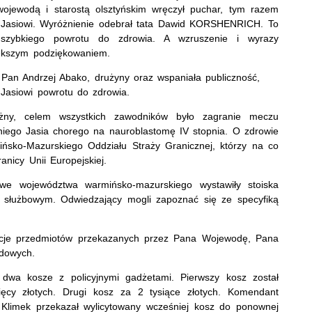
wodą i starostą olsztyńskim wręczył puchar, tym razem
 – Jasiowi. Wyróżnienie odebrał tata Dawid KORSHENRICH. To
szybkiego powrotu do zdrowia. A wzruszenie i wyrazy
większym podziękowaniem.
 Pan Andrzej Abako, drużyny oraz wspaniała publiczność,
Jasiowi powrotu do zdrowia.
y, celem wszystkich zawodników było zagranie meczu
niego Jasia chorego na nauroblastomę IV stopnia. O zdrowie
ńsko-Mazurskiego Oddziału Straży Granicznej, którzy na co
anicy Unii Europejskiej.
we województwa warmińsko-mazurskiego wystawiły stoiska
 służbowym. Odwiedzający mogli zapoznać się ze specyfiką
ytacje przedmiotów przekazanych przez Pana Wojewodę, Pana
dowych.
 dwa kosze z policyjnymi gadżetami. Pierwszy kosz został
ięcy złotych. Drugi kosz za 2 tysiące złotych. Komendant
 Klimek przekazał wylicytowany wcześniej kosz do ponownej