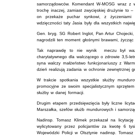
samorządowców. Komendant W-MOSG wraz z woje
trochę inaczej, zamiast zwycięskiej drużynie to
on przekaże puchar synkowi, z życzeniami 
wdzięczności taty Jasia były dla wszystkich naj
Gen. bryg. SG Robert Inglot, Pan Artur Chojecki,
nagrodzili ten moment głośnymi brawami, życząc 
Tak naprawdę to nie wynik meczu był ważn
charytatywnego dla walczącego o zdrowie 3,5-let
syna walczy małżeństwo funkcjonariuszy z Warmi
dzień realizują zadania w ochronie zewnętrznej gr
W trakcie spotkania wszystkie służby munduro
promocyjne ze swoim specjalistycznym sprzętem
służby w danej formacji.
Drugim etapem przedsięwzięcia były liczne lic
Marszałka, szefów służb mundurowych i samorzą
Nadinsp. Tomasz Klimek przekazał na licytację
wylicytowany przez policjantów za kwotę 6 tys
Wojewódzki Policji w Olsztynie nadinsp. Tomasz