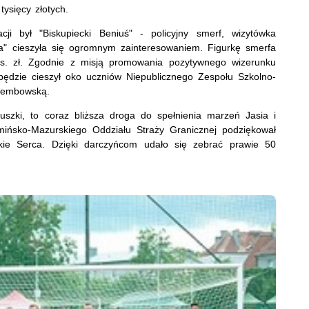
tysięcy złotych.
ji był "Biskupiecki Beniuś" - policyjny smerf, wizytówka
sia" cieszyła się ogromnym zainteresowaniem. Figurkę smerfa
ys. zł. Zgodnie z misją promowania pozytywnego wizerunku
ąc będzie cieszył oko uczniów Niepublicznego Zespołu Szkolno-
Dembowską.
uszki, to coraz bliższa droga do spełnienia marzeń Jasia i
ińsko-Mazurskiego Oddziału Straży Granicznej podziękował
lkie Serca. Dzięki darczyńcom udało się zebrać prawie 50