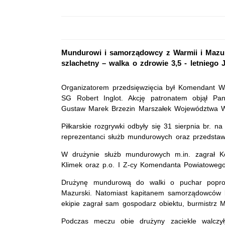
Mundurowi i samorządowcy z Warmii i Mazur 
szlachetny – walka o zdrowie 3,5 - letniego 
Organizatorem przedsięwzięcia był Komendant Wa
SG Robert Inglot. Akcję patronatem objął Pa
Gustaw Marek Brzezin Marszałek Województwa W
Piłkarskie rozgrywki odbyły się 31 sierpnia br. n
reprezentanci służb mundurowych oraz przedstaw
W drużynie służb mundurowych m.in. zagrał Ko
Klimek oraz p.o. I Z-cy Komendanta Powiatoweg
Drużynę mundurową do walki o puchar poprow
Mazurski. Natomiast kapitanem samorządowców by
ekipie zagrał sam gospodarz obiektu, burmistrz M
Podczas meczu obie drużyny zaciekle walczy