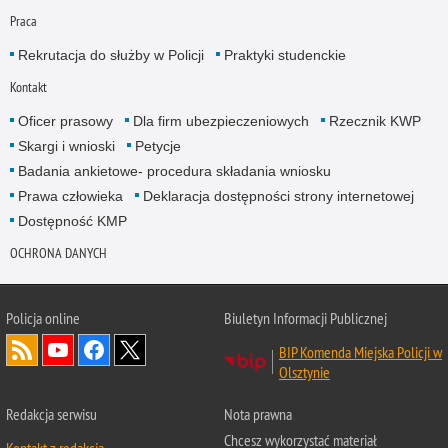
Praca
Rekrutacja do służby w Policji
Praktyki studenckie
Kontakt
Oficer prasowy
Dla firm ubezpieczeniowych
Rzecznik KWP
Skargi i wnioski
Petycje
Badania ankietowe- procedura składania wniosku
Prawa człowieka
Deklaracja dostępności strony internetowej
Dostępność KMP
OCHRONA DANYCH
Policja online
Biuletyn Informacji Publicznej
BIP Komenda Miejska Policji w
Olsztynie
Redakcja serwisu
Nota prawna
Chcesz wykorzystać materiał
Kontakt z redakcją