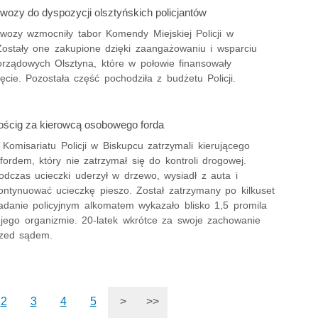
wozy do dyspozycji olsztyńskich policjantów
wozy wzmocniły tabor Komendy Miejskiej Policji w
 Zostały one zakupione dzięki zaangażowaniu i wsparciu
rządowych Olsztyna, które w połowie finansowały
ęcie. Pozostała część pochodziła z budżetu Policji.
pościg za kierowcą osobowego forda
z Komisariatu Policji w Biskupcu zatrzymali kierującego
ordem, który nie zatrzymał się do kontroli drogowej.
odczas ucieczki uderzył w drzewo, wysiadł z auta i
ontynuować ucieczkę pieszo. Został zatrzymany po kilkuset
adanie policyjnym alkomatem wykazało blisko 1,5 promila
 jego organizmie. 20-latek wkrótce za swoje zachowanie
rzed sądem.
2
3
4
5
>
>>