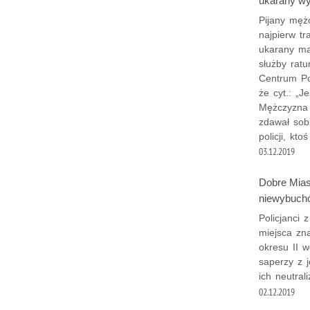
ukarany w
Pijany męż
najpierw tr
ukarany ma
służby rat
Centrum Po
że cyt.: „
Mężczyzna w
zdawał sob
policji, k
03.12.2019
Dobre Miast
niewybuch
Policjanci 
miejsca zn
okresu II w
saperzy z j
ich neutrali
02.12.2019