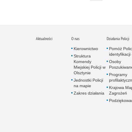
Aktualności
O nas
Działania Policji
Kierownictwo
Pomóż Polic
identyfikacji
Struktura
Komendy
Osoby
Miejskiej Policji w
Poszukiwan
Olsztynie
Programy
Jednostki Policji
profilaktycz
na mapie
Krajowa Ma
Zakres działania
Zagrożeń
Podziękowa