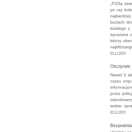
„FOSa dzie
po raz kole
najbardzie
buziach dzi
każdego z 
wyrażana z
którzy obec
najbliższeg
03.12.2019
Olsztynek:
Nawet 5 lat
czasu znęca
informacjo
przez poli
odizolowany
wobec spra
03.12.2019
Bezpodstawn