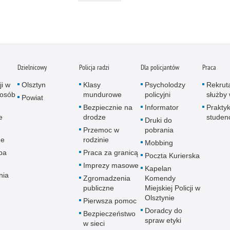
Dzielnicowy
Policja radzi
Dla policjantów
Praca
ji w
Olsztyn
Klasy
Psycholodzy
Rekrut
 osób
mundurowe
policyjni
służby 
Powiat
Bezpiecznie na
Informator
Praktyk
e
drodze
studen
Druki do
Przemoc w
pobrania
ne
rodzinie
Mobbing
pa
Praca za granicą
Poczta Kurierska
Imprezy masowe
Kapelan
nia
Zgromadzenia
Komendy
publiczne
Miejskiej Policji w
Olsztynie
Pierwsza pomoc
Doradcy do
Bezpieczeństwo
spraw etyki
w sieci