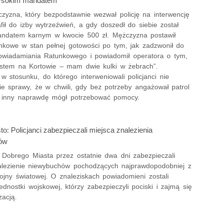
ysokim mandatem
czyzna, który bezpodstawnie wezwał policję na interwencję
afił do izby wytrzeźwień, a gdy doszedł do siebie został
ndatem karnym w kwocie 500 zł. Mężczyzna postawił
unkowe w stan pełnej gotowości po tym, jak zadzwonił do
wiadamiania Ratunkowego i powiadomił operatora o tym,
Jestem na Kortowie – mam dwie kulki w żebrach”.
 stosunku, do którego interweniowali policjanci nie
ie sprawy, że w chwili, gdy bez potrzeby angażował patrol
toś inny naprawdę mógł potrzebować pomocy.
o: Policjanci zabezpieczali miejsca znalezienia
ów
z Dobrego Miasta przez ostatnie dwa dni zabezpieczali
alezienie niewybuchów pochodzących najprawdopodobniej z
ojny światowej. O znaleziskach powiadomieni zostali
ednostki wojskowej, którzy zabezpieczyli pociski i zajmą się
zacją.