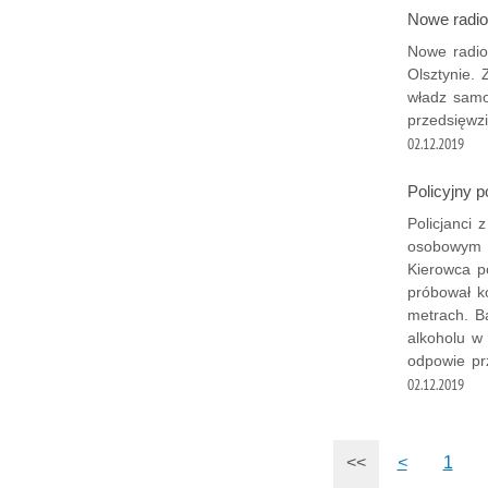
Nowe radio
Nowe radio
Olsztynie.
władz samo
przedsięwzi
02.12.2019
Policyjny 
Policjanci 
osobowym f
Kierowca p
próbował k
metrach. B
alkoholu w
odpowie p
02.12.2019
<<
<
1