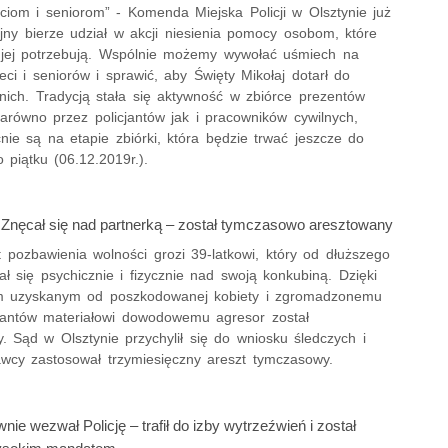
ciom i seniorom” - Komenda Miejska Policji w Olsztynie już
jny bierze udział w akcji niesienia pomocy osobom, które
j jej potrzebują. Wspólnie możemy wywołać uśmiech na
eci i seniorów i sprawić, aby Święty Mikołaj dotarł do
nich. Tradycją stała się aktywność w zbiórce prezentów
arówno przez policjantów jak i pracowników cywilnych,
nie są na etapie zbiórki, która będzie trwać jeszcze do
o piątku (06.12.2019r.).
 Znęcał się nad partnerką – został tymczasowo aresztowany
 pozbawienia wolności grozi 39-latkowi, który od dłuższego
ł się psychicznie i fizycznie nad swoją konkubiną. Dzięki
m uzyskanym od poszkodowanej kobiety i zgromadzonemu
cjantów materiałowi dowodowemu agresor został
. Sąd w Olsztynie przychylił się do wniosku śledczych i
wcy zastosował trzymiesięczny areszt tymczasowy.
ie wezwał Policję – trafił do izby wytrzeźwień i został