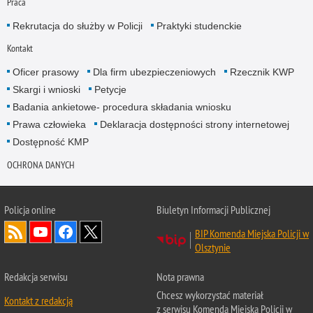
Praca
Rekrutacja do służby w Policji
Praktyki studenckie
Kontakt
Oficer prasowy
Dla firm ubezpieczeniowych
Rzecznik KWP
Skargi i wnioski
Petycje
Badania ankietowe- procedura składania wniosku
Prawa człowieka
Deklaracja dostępności strony internetowej
Dostępność KMP
OCHRONA DANYCH
Policja online
Biuletyn Informacji Publicznej
BIP Komenda Miejska Policji w
Olsztynie
Redakcja serwisu
Nota prawna
Chcesz wykorzystać materiał
Kontakt z redakcją
z serwisu Komenda Miejska Policji w