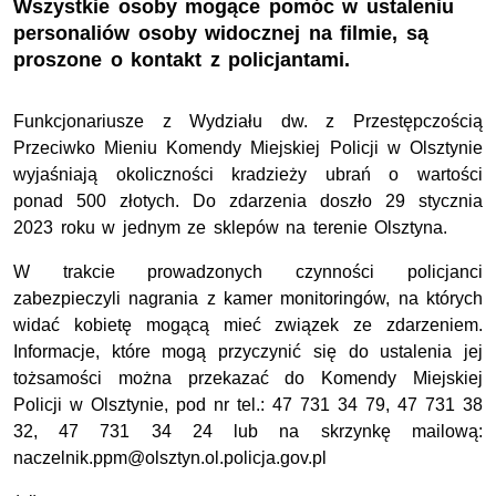
Wszystkie osoby mogące pomóc w ustaleniu
personaliów osoby widocznej na filmie, są
proszone o kontakt z policjantami.
Funkcjonariusze z Wydziału dw. z Przestępczością
Przeciwko Mieniu Komendy Miejskiej Policji w Olsztynie
wyjaśniają okoliczności kradzieży ubrań o wartości
ponad 500 złotych. Do zdarzenia doszło 29 stycznia
2023 roku w jednym ze sklepów na terenie Olsztyna.
W trakcie prowadzonych czynności policjanci
zabezpieczyli nagrania z kamer monitoringów, na których
widać kobietę
mogąc
ą
mieć związek ze zdarzeniem.
Informacje, które mogą przyczynić się do
ustalenia jej
tożsamości można przekazać do Komendy Miejskiej
Policji w Olsztynie, pod nr tel.: 47 731 3
4 79
, 47 731 38
32, 47 731 34 24 lub na skrzynkę mailową:
naczelnik.ppm@olsztyn.ol.policja.gov.pl