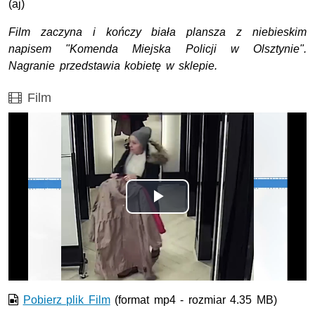
(aj)
Film zaczyna i kończy biała plansza z niebieskim
napisem "Komenda Miejska Policji w Olsztynie".
Nagranie przedstawia kobietę w sklepie.
Film
Film
Opis filmu: Film zaczyna i kończy biała plansza z niebies
Odtwórz
wideo
Pobierz plik Film
(format mp4 - rozmiar 4.35 MB)