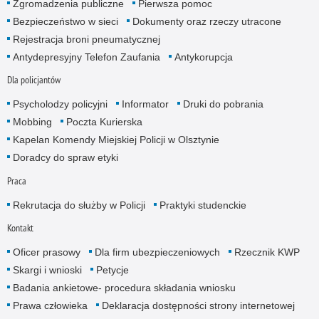
Zgromadzenia publiczne
Pierwsza pomoc
Bezpieczeństwo w sieci
Dokumenty oraz rzeczy utracone
Rejestracja broni pneumatycznej
Antydepresyjny Telefon Zaufania
Antykorupcja
Dla policjantów
Psycholodzy policyjni
Informator
Druki do pobrania
Mobbing
Poczta Kurierska
Kapelan Komendy Miejskiej Policji w Olsztynie
Doradcy do spraw etyki
Praca
Rekrutacja do służby w Policji
Praktyki studenckie
Kontakt
Oficer prasowy
Dla firm ubezpieczeniowych
Rzecznik KWP
Skargi i wnioski
Petycje
Badania ankietowe- procedura składania wniosku
Prawa człowieka
Deklaracja dostępności strony internetowej