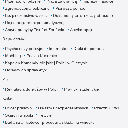
Przemoc w rodzinie
Praca za granicą
Imprezy masowe
Zgromadzenia publiczne
Pierwsza pomoc
Bezpieczeństwo w sieci
Dokumenty oraz rzeczy utracone
Rejestracja broni pneumatycznej
Antydepresyjny Telefon Zaufania
Antykorupcja
Dla policjantów
Psycholodzy policyjni
Informator
Druki do pobrania
Mobbing
Poczta Kurierska
Kapelan Komendy Miejskiej Policji w Olsztynie
Doradcy do spraw etyki
Praca
Rekrutacja do służby w Policji
Praktyki studenckie
Kontakt
Oficer prasowy
Dla firm ubezpieczeniowych
Rzecznik KWP
Skargi i wnioski
Petycje
Badania ankietowe- procedura składania wniosku