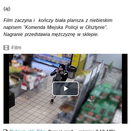
(aj)
Film zaczyna i kończy biała plansza z niebieskim
napisem "Komenda Miejska Policji w Olsztynie".
Nagranie przedstawia mężczyznę w sklepie.
Film
Film
Opis filmu: Film zaczyna i kończy biała plansza z niebie
Odtwórz
wideo