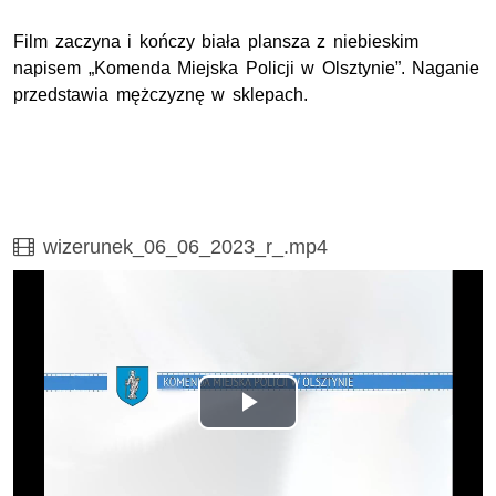
Film zaczyna i kończy biała plansza z niebieskim
napisem „Komenda Miejska Policji w Olsztynie”. Naganie
przedstawia mężczyznę w sklepach.
Film
wizerunek_06_06_2023_r_.mp4
Opis filmu: Film zaczyna i kończy biała plansza z niebie
Odtwórz
wideo