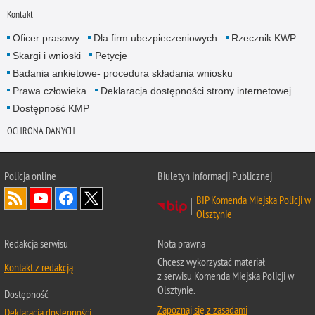
Kontakt
Oficer prasowy
Dla firm ubezpieczeniowych
Rzecznik KWP
Skargi i wnioski
Petycje
Badania ankietowe- procedura składania wniosku
Prawa człowieka
Deklaracja dostępności strony internetowej
Dostępność KMP
OCHRONA DANYCH
Policja online
Biuletyn Informacji Publicznej
BIP Komenda Miejska Policji w
Olsztynie
Redakcja serwisu
Nota prawna
Chcesz wykorzystać materiał
Kontakt z redakcją
z serwisu Komenda Miejska Policji w
Olsztynie.
Dostępność
Zapoznaj się z zasadami
Deklaracja dostępności