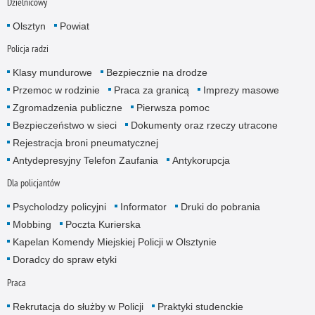
Dzielnicowy
Olsztyn
Powiat
Policja radzi
Klasy mundurowe
Bezpiecznie na drodze
Przemoc w rodzinie
Praca za granicą
Imprezy masowe
Zgromadzenia publiczne
Pierwsza pomoc
Bezpieczeństwo w sieci
Dokumenty oraz rzeczy utracone
Rejestracja broni pneumatycznej
Antydepresyjny Telefon Zaufania
Antykorupcja
Dla policjantów
Psycholodzy policyjni
Informator
Druki do pobrania
Mobbing
Poczta Kurierska
Kapelan Komendy Miejskiej Policji w Olsztynie
Doradcy do spraw etyki
Praca
Rekrutacja do służby w Policji
Praktyki studenckie