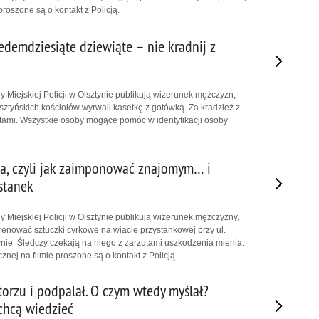
proszone są o kontakt z Policją.
edemdziesiąte dziewiąte – nie kradnij z
 Miejskiej Policji w Olsztynie publikują wizerunek mężczyzn,
sztyńskich kościołów wyrwali kasetkę z gotówką. Za kradzież z
ratami. Wszystkie osoby mogące pomóc w identyfikacji osoby
a, czyli jak zaimponować znajomym… i
stanek
 Miejskiej Policji w Olsztynie publikują wizerunek mężczyzny,
trenować sztuczki cyrkowe na wiacie przystankowej przy ul.
tynie. Śledczy czekają na niego z zarzutami uszkodzenia mienia.
ej na filmie proszone są o kontakt z Policją.
torzu i podpalał. O czym wtedy myślał?
 chcą wiedzieć