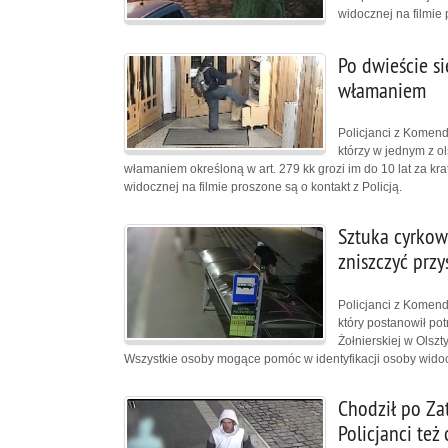
widocznej na filmie 
Po dwieście si
włamaniem
Policjanci z Komendy
którzy w jednym z ol
włamaniem określoną w art. 279 kk grozi im do 10 lat za k
widocznej na filmie proszone są o kontakt z Policją.
Sztuka cyrkow
zniszczyć przy
Policjanci z Komendy
który postanowił po
Żołnierskiej w Olsz
Wszystkie osoby mogące pomóc w identyfikacji osoby widoczn
Chodził po Za
Policjanci też