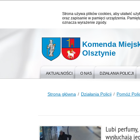
Strona używa plików cookies, aby ułatwić użyt
oraz zapisanie w pamięci urządzenia. Pamięta
oznacza wyrażenie zgody.
Komenda Miejska
Olsztynie
AKTUALNOŚCI
O NAS
DZIAŁANIA POLICJI
Strona główna
Działania Policji
Pomóż Policj
Lubi perfumy, 
wysłuchają jeg