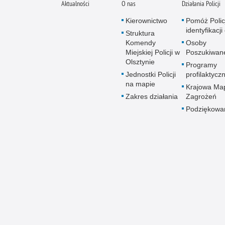
Aktualności
O nas
Działania Policji
Kierownictwo
Pomóż Polic
identyfikacji
Struktura
Komendy
Osoby
Miejskiej Policji w
Poszukiwan
Olsztynie
Programy
Jednostki Policji
profilaktycz
na mapie
Krajowa Ma
Zakres działania
Zagrożeń
Podziękowa