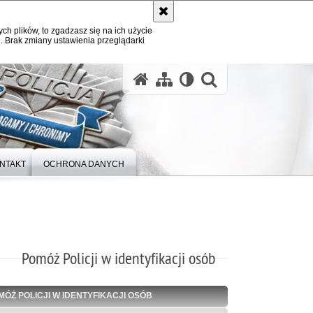
ych plików, to zgadzasz się na ich użycie
. Brak zmiany ustawienia przeglądarki
otwórz wysz
NTAKT
OCHRONA DANYCH
Pomóż Policji w identyfikacji osób
MÓŻ POLICJI W IDENTYFIKACJI OSÓB