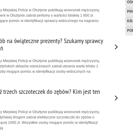
OS
 Miejskiej Policji w Olsztynie publikują wizerunek mężczyzny,
PR
erii w Olsztynie zabrał perfumy o wartości bliskiej 1 800 zł.
gące pomóc w identyfikacji sprawcy widocznego na nagraniu
KR
PO
sób na świąteczne prezenty? Szukamy sprawcy
ań
 Miejskiej Policji w Olsztynie publikują wizerunek mężczyzny,
sztyńskich sklepów odzieżowych zabrał ubrania warte blisko 1
soby mogące pomóc w identyfikacji osoby widocznych na
ż trzech szczoteczek do zębów? Kim jest ten
 Miejskiej Policji w Olsztynie publikują wizerunek mężczyzny,
ztyńskiej drogerii zabrał elektryczne szczoteczki do zębów o
jącej 1000 zł. Wszystkie osoby mogące pomóc w identyfikacji
ją.