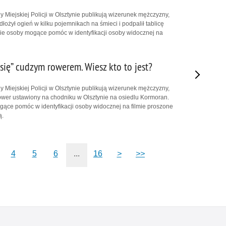
 Miejskiej Policji w Olsztynie publikują wizerunek mężczyzny,
dłożył ogień w kilku pojemnikach na śmieci i podpalił tablicę
ie osoby mogące pomóc w identyfikacji osoby widocznej na
się” cudzym rowerem. Wiesz kto to jest?
 Miejskiej Policji w Olsztynie publikują wizerunek mężczyzny,
rower ustawiony na chodniku w Olsztynie na osiedlu Kormoran.
ące pomóc w identyfikacji osoby widocznej na filmie proszone
ą.
4
5
6
...
16
>
>>