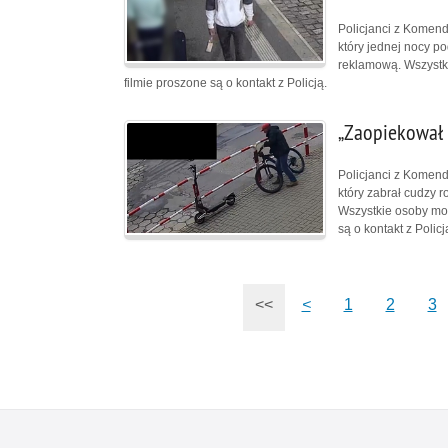
Policjanci z Komendy
który jednej nocy po
reklamową. Wszystk
filmie proszone są o kontakt z Policją.
„Zaopiekował 
Policjanci z Komendy
który zabrał cudzy 
Wszystkie osoby mog
są o kontakt z Policj
<<
<
1
2
3