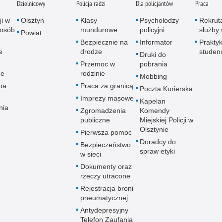
Dzielnicowy
Policja radzi
Dla policjantów
Praca
ji w
Olsztyn
Klasy
Psycholodzy
Rekrut
 osób
mundurowe
policyjni
służby 
Powiat
Bezpiecznie na
Informator
Praktyk
e
drodze
studen
Druki do
Przemoc w
pobrania
ne
rodzinie
Mobbing
pa
Praca za granicą
Poczta Kurierska
Imprezy masowe
Kapelan
nia
Zgromadzenia
Komendy
publiczne
Miejskiej Policji w
Olsztynie
Pierwsza pomoc
Doradcy do
Bezpieczeństwo
spraw etyki
w sieci
Dokumenty oraz
rzeczy utracone
Rejestracja broni
pneumatycznej
Antydepresyjny
Telefon Zaufania