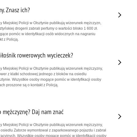
y. Znasz ich?
 Miejskiej Policji w Olsztynie publikują wizerunek mężczyzn,
ztyńskiej drogerii zabrali perfumy o wartości blisko 1 600 zł.
gące pomóc w identyfikacji osób widocznych na nagraniu
t z Policją.
miłośnik rowerowych wycieczek?
 Miejskiej Policji w Olsztynie publikują wizerunek mężczyzny,
rower z klatki schodowej jednego z bloków na osiedlu
tynie. Wszystkie osoby mogące pomóc w identyfikacji osoby
ch proszone są o kontakt z Policją.
o mężczyznę? Daj nam znać
 Miejskiej Policji w Olsztynie publikują wizerunek mężczyzny,
m osiedlu Zatorze wymontował z zaparkowanego pojazdu i zabrał
stracyjnych. Wszystkie osoby mogące pomóc w identyfikacji osoby