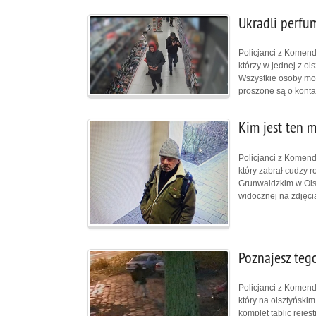
Ukradli perfum
Policjanci z Komendy
którzy w jednej z ols
Wszystkie osoby mo
proszone są o kontak
Kim jest ten 
Policjanci z Komendy
który zabrał cudzy 
Grunwaldzkim w Olsz
widocznej na zdjęcia
Poznajesz teg
Policjanci z Komendy
który na olsztyński
komplet tablic reje