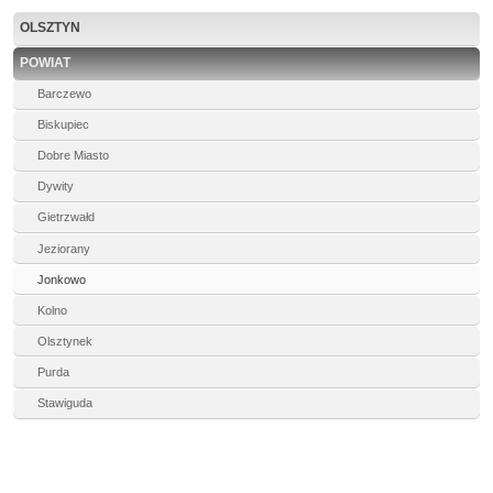
OLSZTYN
POWIAT
Barczewo
Biskupiec
Dobre Miasto
Dywity
Gietrzwałd
Jeziorany
Jonkowo
Kolno
Olsztynek
Purda
Stawiguda