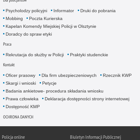
Psycholodzy policyjni
Informator
Druki do pobrania
Mobbing
Poczta Kurierska
Kapelan Komendy Miejskiej Policji w Olsztynie
Doradcy do spraw etyki
Praca
Rekrutacja do służby w Policji
Praktyki studenckie
Kontakt
Oficer prasowy
Dla firm ubezpieczeniowych
Rzecznik KWP
Skargi i wnioski
Petycje
Badania ankietowe- procedura składania wniosku
Prawa człowieka
Deklaracja dostępności strony internetowej
Dostępność KMP
OCHRONA DANYCH
Policja online
Biuletyn Informacji Publicznej