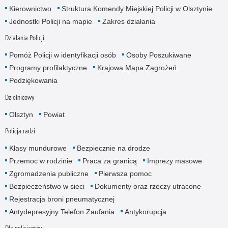
Kierownictwo
Struktura Komendy Miejskiej Policji w Olsztynie
Jednostki Policji na mapie
Zakres działania
Działania Policji
Pomóż Policji w identyfikacji osób
Osoby Poszukiwane
Programy profilaktyczne
Krajowa Mapa Zagrożeń
Podziękowania
Dzielnicowy
Olsztyn
Powiat
Policja radzi
Klasy mundurowe
Bezpiecznie na drodze
Przemoc w rodzinie
Praca za granicą
Imprezy masowe
Zgromadzenia publiczne
Pierwsza pomoc
Bezpieczeństwo w sieci
Dokumenty oraz rzeczy utracone
Rejestracja broni pneumatycznej
Antydepresyjny Telefon Zaufania
Antykorupcja
Dla policjantów