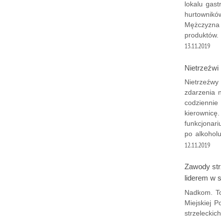
lokalu gas
hurtownikó
Mężczyzna 
produktów.
13.11.2019
Nietrzeźwi
Nietrzeźwy
zdarzenia n
codziennie
kierownicę
funkcjonari
po alkohol
12.11.2019
Zawody str
liderem w s
Nadkom. To
Miejskiej P
strzeleckic