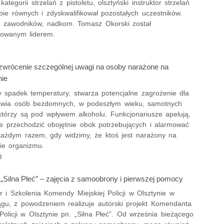
ategorii strzelań z pistoletu, olsztyński instruktor strzelań
bie równych i zdyskwalifikował pozostałych uczestników.
 zawodników, nadkom. Tomasz Okorski został
nowanym liderem.
zwrócenie szczególnej uwagi na osoby narażone na
ie
 spadek temperatury, stwarza potencjalne zagrożenie dla
rowia osób bezdomnych, w podeszłym wieku, samotnych
 którzy są pod wpływem alkoholu. Funkcjonariusze apelują,
ie przechodzić obojętnie obok potrzebujących i alarmować
 każdym razem, gdy widzimy, że ktoś jest narażony na
ie organizmu.
 „Silna Płeć” – zajęcia z samoobrony i pierwszej pomocy
 i Szkolenia Komendy Miejskiej Policji w Olsztynie w
ągu, z powodzeniem realizuje autorski projekt Komendanta
Policji w Olsztynie pn. „Silna Płeć”. Od września bieżącego