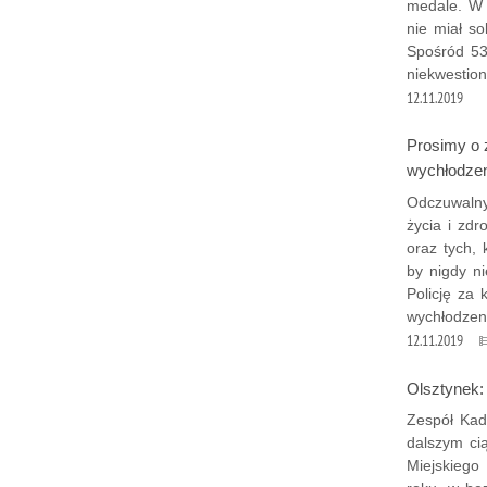
medale. W k
nie miał so
Spośród 53
niekwestio
12.11.2019
Prosimy o 
wychłodzen
Odczuwalny
życia i zd
oraz tych,
by nigdy n
Policję za
wychłodzen
12.11.2019
Olsztynek:
Zespół Kadr
dalszym ci
Miejskiego 