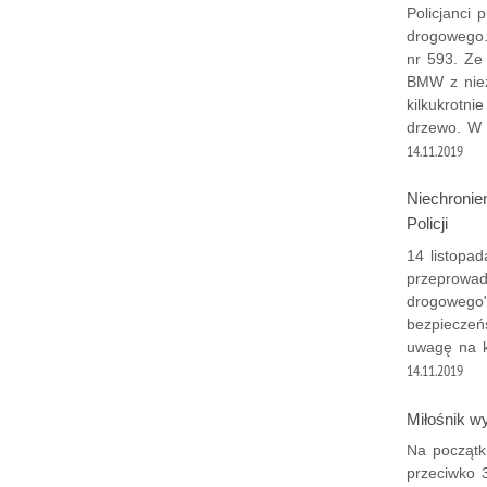
Policjanci
drogowego.
nr 593. Ze
BMW z niez
kilkukrotni
drzewo. W 
14.11.2019
Niechronien
Policji
14 listopa
przeprowadz
drogowego"
bezpieczeń
uwagę na 
14.11.2019
Miłośnik w
Na początku
przeciwko 