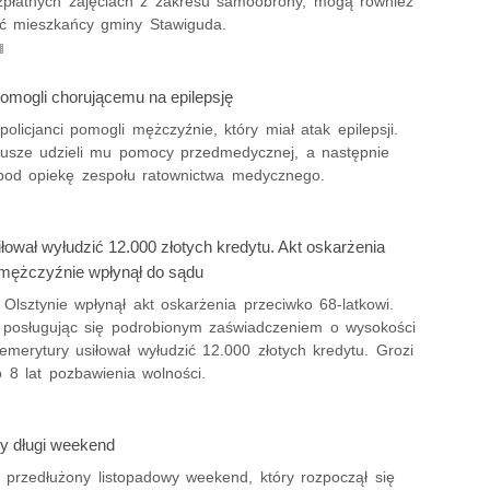
zpłatnych zajęciach z zakresu samoobrony, mogą również
yć mieszkańcy gminy Stawiguda.
pomogli chorującemu na epilepsję
policjanci pomogli mężczyźnie, który miał atak epilepsji.
iusze udzieli mu pomocy przedmedycznej, a następnie
 pod opiekę zespołu ratownictwa medycznego.
iłował wyłudzić 12.000 złotych kredytu. Akt oskarżenia
mężczyźnie wpłynął do sądu
Olsztynie wpłynął akt oskarżenia przeciwko 68-latkowi.
posługując się podrobionym zaświadczeniem o wysokości
emerytury usiłował wyłudzić 12.000 złotych kredytu. Grozi
 8 lat pozbawienia wolności.
y długi weekend
 przedłużony listopadowy weekend, który rozpoczął się