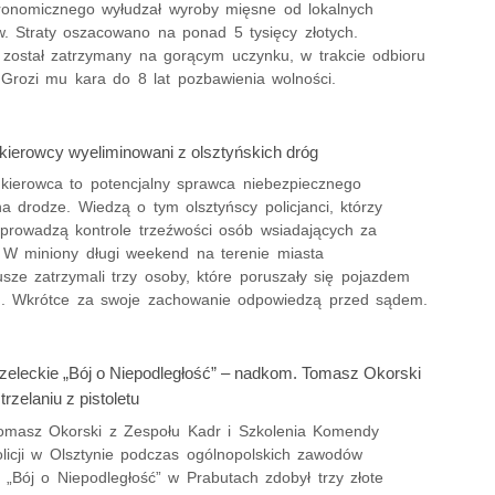
tronomicznego wyłudzał wyroby mięsne od lokalnych
w. Straty oszacowano na ponad 5 tysięcy złotych.
został zatrzymany na gorącym uczynku, w trakcie odbioru
 Grozi mu kara do 8 lat pozbawienia wolności.
 kierowcy wyeliminowani z olsztyńskich dróg
 kierowca to potencjalny sprawca niebezpiecznego
a drodze. Wiedzą o tym olsztyńscy policjanci, którzy
 prowadzą kontrole trzeźwości osób wsiadających za
. W miniony długi weekend na terenie miasta
usze zatrzymali trzy osoby, które poruszały się pojazdem
u. Wkrótce za swoje zachowanie odpowiedzą przed sądem.
zeleckie „Bój o Niepodległość” – nadkom. Tomasz Okorski
trzelaniu z pistoletu
masz Okorski z Zespołu Kadr i Szkolenia Komendy
olicji w Olsztynie podczas ogólnopolskich zawodów
h „Bój o Niepodległość” w Prabutach zdobył trzy złote