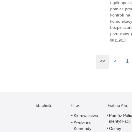
ogólnopols
pomiar pręd
kontroli n
komunikacy
bezpieczeń
przepisów 
08.11.2019
<<
<
1
Aktualności
O nas
Działania Policji
Kierownictwo
Pomóż Polic
identyfikacji
Struktura
Komendy
Osoby