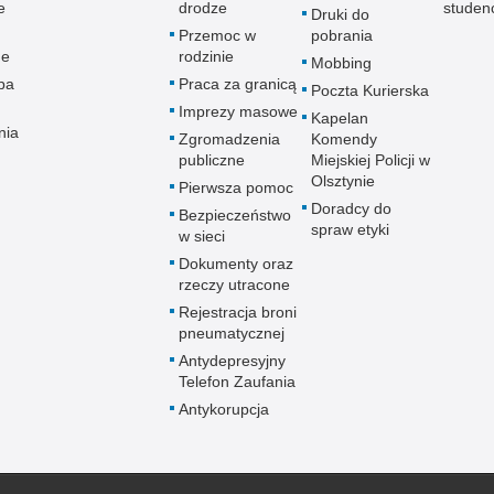
e
drodze
studen
Druki do
Przemoc w
pobrania
ne
rodzinie
Mobbing
pa
Praca za granicą
Poczta Kurierska
Imprezy masowe
Kapelan
nia
Zgromadzenia
Komendy
publiczne
Miejskiej Policji w
Olsztynie
Pierwsza pomoc
Doradcy do
Bezpieczeństwo
spraw etyki
w sieci
Dokumenty oraz
rzeczy utracone
Rejestracja broni
pneumatycznej
Antydepresyjny
Telefon Zaufania
Antykorupcja