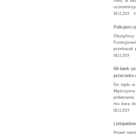
roku, w be
uczestnicz
08.11.2019
Policjanci 
Olsztyńscy 
Funkcjonar
przekazali
08.11.2019
68-latek us
przeciwko 
Do sądu w 
Mężczyzna 
pobieranej 
mu kara do
08.11.2019
Listopadow
Przed nami