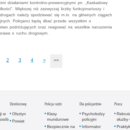
kimi działaniami kontrolno-prewencyjnymi pn. „Kaskadowy
kości”. Większej niż zazwyczaj liczby funkcjonariuszy i
a drogach należy spodziewać się m.in. na głównych ciągach
jnych. Policjanci będą dbać przede wszystkim o
stwo podróżujących oraz reagować na wszelkie naruszenia
prawa o ruchu drogowym.
2
3
4
>
>>
Dzielnicowy
Policja radzi
Dla policjantów
Praca
ji w
Olsztyn
Klasy
Psycholodzy
Rekrut
 osób
mundurowe
policyjni
służby 
Powiat
Bezpiecznie na
Informator
Praktyk