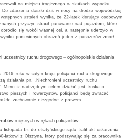
 pracowali na miejscu tragicznego w skutkach wypadku
 Do zdarzenia doszło dziś w nocy na drodze wojewódzkiej
 wstępnych ustaleń wynika, że 22-latek kierujący osobowym
nanych przyczyn stracił panowanie nad pojazdem, które
e obróciło się wokół własnej osi, a następnie uderzyło w
wyniku poniesionych obrażeń jeden z pasażerów zmarł.
i uczestnicy ruchu drogowego – ogólnopolskie działania
da 2019 roku w całym kraju policjanci ruchu drogowego
ą działania pn. „Niechronieni uczestnicy ruchu
. Mimo iż nadrzędnym celem działań jest troska o
stwo pieszych i rowerzystów, policjanci będą zwracać
każde zachowanie niezgodne z prawem.
yrobów mięsnych w rękach policjantów
 listopada br. do olsztyńskiego sądu trafił akt oskarżenia
30-latkowi z Olsztyna, który podszywając się za pracownika