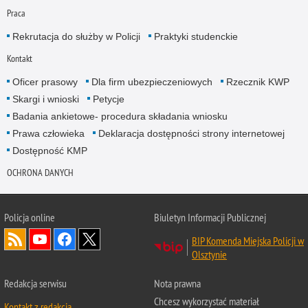
Praca
Rekrutacja do służby w Policji
Praktyki studenckie
Kontakt
Oficer prasowy
Dla firm ubezpieczeniowych
Rzecznik KWP
Skargi i wnioski
Petycje
Badania ankietowe- procedura składania wniosku
Prawa człowieka
Deklaracja dostępności strony internetowej
Dostępność KMP
OCHRONA DANYCH
Policja online
Biuletyn Informacji Publicznej
BIP Komenda Miejska Policji w
Olsztynie
Redakcja serwisu
Nota prawna
Chcesz wykorzystać materiał
Kontakt z redakcją