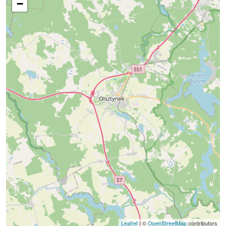
−
Leaflet
| ©
OpenStreetMap
contributors