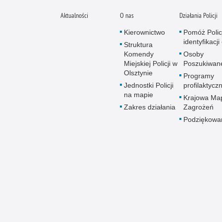
Aktualności
O nas
Działania Policji
Kierownictwo
Pomóż Polic
identyfikacji
Struktura
Komendy
Osoby
Miejskiej Policji w
Poszukiwan
Olsztynie
Programy
Jednostki Policji
profilaktycz
na mapie
Krajowa Ma
Zakres działania
Zagrożeń
Podziękowa