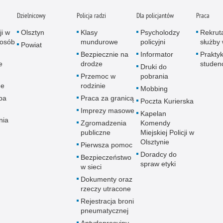
Dzielnicowy
Policja radzi
Dla policjantów
Praca
ji w
Olsztyn
Klasy
Psycholodzy
Rekrut
 osób
mundurowe
policyjni
służby 
Powiat
Bezpiecznie na
Informator
Praktyk
e
drodze
studen
Druki do
Przemoc w
pobrania
ne
rodzinie
Mobbing
pa
Praca za granicą
Poczta Kurierska
Imprezy masowe
Kapelan
nia
Zgromadzenia
Komendy
publiczne
Miejskiej Policji w
Olsztynie
Pierwsza pomoc
Doradcy do
Bezpieczeństwo
spraw etyki
w sieci
Dokumenty oraz
rzeczy utracone
Rejestracja broni
pneumatycznej