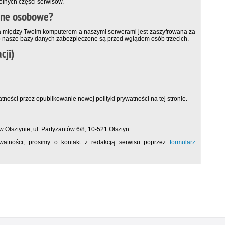
ólnych części serwisów.
ane osobowe?
 między Twoim komputerem a naszymi serwerami jest zaszyfrowana za
 nasze bazy danych zabezpieczone są przed wglądem osób trzecich.
cji)
ności przez opublikowanie nowej polityki prywatności na tej stronie.
 Olsztynie, ul. Partyzantów 6/8, 10-521 Olsztyn.
watności, prosimy o kontakt z redakcją serwisu poprzez
formularz