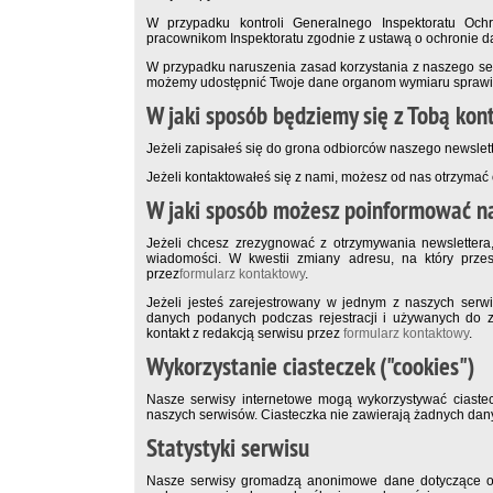
W przypadku kontroli Generalnego Inspektoratu O
pracownikom Inspektoratu zgodnie z ustawą o ochronie 
W przypadku naruszenia zasad korzystania z naszego se
możemy udostępnić Twoje dane organom wymiaru sprawie
W jaki sposób będziemy się z Tobą ko
Jeżeli zapisałeś się do grona odbiorców naszego newslet
Jeżeli kontaktowałeś się z nami, możesz od nas otrzyma
W jaki sposób możesz poinformować n
Jeżeli chcesz zrezygnować z otrzymywania newslettera,
wiadomości. W kwestii zmiany adresu, na który przes
przez
formularz kontaktowy
.
Jeżeli jesteś zarejestrowany w jednym z naszych ser
danych podanych podczas rejestracji i używanych do 
kontakt z redakcją serwisu przez
formularz kontaktowy
.
Wykorzystanie ciasteczek ("cookies")
Nasze serwisy internetowe mogą wykorzystywać ciastecz
naszych serwisów. Ciasteczka nie zawierają żadnych da
Statystyki serwisu
Nasze serwisy gromadzą anonimowe dane dotyczące odw