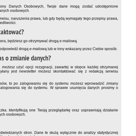
chrony Danych Osobowych, Twoje dane mogą zostać udostępnione
danych osobowych.
rwisu, naruszenia prawa, lub gdy będą wymagały tego przepisy prawa,
dliwości.
ntaktować?
tera, będziesz go otrzymywać drogą e-mailową.
ć odpowiedź drogą e-mailową lub w inny wskazany przez Ciebie sposób.
as o zmianie danych?
 możesz użyć opcji rezygnacji, zawartej w stopce każdej otrzymanej
yłany jest newsletter możesz skontaktować się z redakcją serwisu
wisów, to po zalogowaniu się do systemu możesz wprowadzić zmiany
zalogowania się do systemu. W sprawie usunięcia danych prosimy o
ka. Identyfikują one Twoją przeglądarkę oraz usprawniają działanie
nych osobowych.
iedzanych stron. Dane te służą wyłącznie do analizy statystycznej