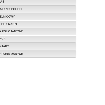
NAS
IAŁANIA POLICJI
IELNICOWY
LICJA RADZI
A POLICJANTÓW
ACA
NTAKT
HRONA DANYCH