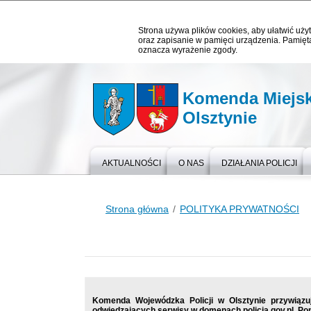
Strona używa plików cookies, aby ułatwić użyt
oraz zapisanie w pamięci urządzenia. Pamięta
oznacza wyrażenie zgody.
Komenda Miejska
Olsztynie
AKTUALNOŚCI
O NAS
DZIAŁANIA POLICJI
Strona główna
POLITYKA PRYWATNOŚCI
Komenda Wojewódzka Policji w Olsztynie przywiąz
odwiedzających serwisy w domenach policja.gov.pl. Pon