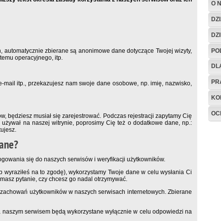
O 
DZ
DZ
PO
h, automatycznie zbierane są anonimowe dane dotyczące Twojej wizyty,
stemu operacyjnego, itp.
DL
PR
e-mail itp., przekazujesz nam swoje dane osobowe, np. imię, nazwisko,
KO
OC
ów, będziesz musiał się zarejestrować. Podczas rejestracji zapytamy Cię
 używał na naszej witrynie, poprosimy Cię też o dodatkowe dane, np.:
tujesz.
dane?
ogowania się do naszych serwisów i weryfikacji użytkowników.
b wyraziłeś na to zgodę), wykorzystamy Twoje dane w celu wysłania Ci
ymasz pytanie, czy chcesz go nadal otrzymywać.
 zachowań użytkowników w naszych serwisach internetowych. Zbierane
a naszym serwisem będą wykorzystane wyłącznie w celu odpowiedzi na