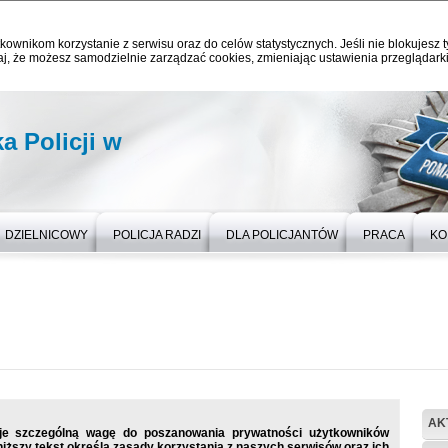
kownikom korzystanie z serwisu oraz do celów statystycznych. Jeśli nie blokujesz t
j, że możesz samodzielnie zarządzać cookies, zmieniając ustawienia przeglądarki
 Policji w
DZIELNICOWY
POLICJA RADZI
DLA POLICJANTÓW
PRACA
KO
AK
uje szczególną wagę do poszanowania prywatności użytkowników
iższy tekst określa zasady korzystania z naszych serwisów oraz ich