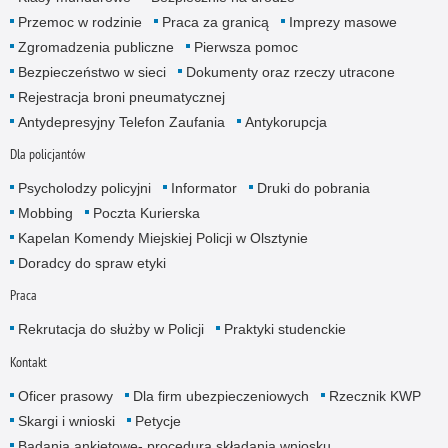
Przemoc w rodzinie
Praca za granicą
Imprezy masowe
Zgromadzenia publiczne
Pierwsza pomoc
Bezpieczeństwo w sieci
Dokumenty oraz rzeczy utracone
Rejestracja broni pneumatycznej
Antydepresyjny Telefon Zaufania
Antykorupcja
Dla policjantów
Psycholodzy policyjni
Informator
Druki do pobrania
Mobbing
Poczta Kurierska
Kapelan Komendy Miejskiej Policji w Olsztynie
Doradcy do spraw etyki
Praca
Rekrutacja do służby w Policji
Praktyki studenckie
Kontakt
Oficer prasowy
Dla firm ubezpieczeniowych
Rzecznik KWP
Skargi i wnioski
Petycje
Badania ankietowe- procedura składania wniosku