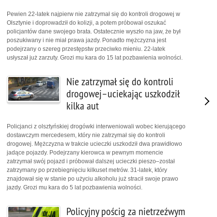
Pewien 22-latek najpierw nie zatrzymał się do kontroli drogowej w
Olsztynie i doprowadził do kolizji, a potem próbował oszukać
policjantów dane swojego brata. Ostatecznie wyszło na jaw, że był
poszukiwany i nie miał prawa jazdy. Ponadto mężczyzna jest
podejrzany o szereg przestępstw przeciwko mieniu. 22-latek
usłyszał już zarzuty. Grozi mu kara do 15 lat pozbawienia wolności.
Nie zatrzymał się do kontroli
drogowej–uciekając uszkodził
kilka aut
Policjanci z olsztyńskiej drogówki interweniowali wobec kierującego
dostawczym mercedesem, który nie zatrzymał się do kontroli
drogowej. Mężczyzna w trakcie ucieczki uszkodził dwa prawidłowo
jadące pojazdy. Podejrzany kierowca w pewnym momencie
zatrzymał swój pojazd i próbował dalszej ucieczki pieszo–został
zatrzymany po przebiegnięciu kilkuset metrów. 31-latek, który
znajdował się w stanie po użyciu alkoholu już stracił swoje prawo
jazdy. Grozi mu kara do 5 lat pozbawienia wolności.
Policyjny pościg za nietrzeźwym