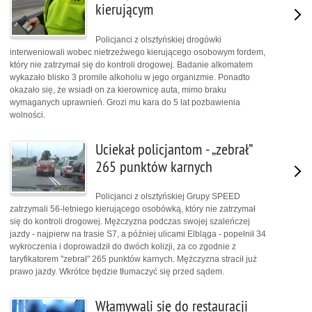
kierującym
Policjanci z olsztyńskiej drogówki
interweniowali wobec nietrzeźwego kierującego osobowym fordem,
który nie zatrzymał się do kontroli drogowej. Badanie alkomatem
wykazało blisko 3 promile alkoholu w jego organizmie. Ponadto
okazało się, że wsiadł on za kierownicę auta, mimo braku
wymaganych uprawnień. Grozi mu kara do 5 lat pozbawienia
wolności.
Uciekał policjantom - „zebrał”
265 punktów karnych
Policjanci z olsztyńskiej Grupy SPEED
zatrzymali 56-letniego kierującego osobówką, który nie zatrzymał
się do kontroli drogowej. Mężczyzna podczas swojej szaleńczej
jazdy - najpierw na trasie S7, a później ulicami Elbląga - popełnił 34
wykroczenia i doprowadził do dwóch kolizji, za co zgodnie z
taryfikatorem "zebrał" 265 punktów karnych. Mężczyzna stracił już
prawo jazdy. Wkrótce będzie tłumaczyć się przed sądem.
Włamywali się do restauracji