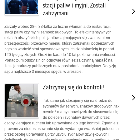
stacji paliw i myjni. Zostali
zatrzymani
Zarzuty wobec 28- i 33-latka za liczne włamania do restauracji,
stacji paliw czy myjni samoobsługowych. To efekt intensywnych
działań olsztyńskich policjantów zajmujących się zwalczaniem
przestępczości przeciwko mieniu, którzy zatrzymali podejrzanych.
Łączna wartość strat spowodowanych ich działalnością to ponad
120 tysięcy złotych. Grozi im kara do 10 lat pozbawienia wolności.
Ponadto, młodszy z nich odpowie również za czynną napaść na
funkcjonariuszy publicznych oraz posiadanie narkotyków. Decyzją
sądu najbliższe 3 miesiące spędzi w areszcie.
Zatrzymaj się do kontroli!
Tak samo jak stosujemy się na drodze do
sygnałów świetlnych, znaków drogowych, tak
również mamy obowiązek do stosowania się
do poleceń i sygnałów dawanych przez
osoby kierujące ruchem lub uprawnione do jego kontroli. Zgodnie z
prawem za niedostosowanie się do wydanego wcześniej polecenia
przez osobę uprawnioną przy użyciu sygnałów dźwiękowych i
świetlnych, do zatrzymania pojazdu mechanicznego, podlega karze