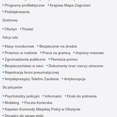
Programy profilaktyczne
Krajowa Mapa Zagrożeń
Podziękowania
Dzielnicowy
Olsztyn
Powiat
Policja radzi
Klasy mundurowe
Bezpiecznie na drodze
Przemoc w rodzinie
Praca za granicą
Imprezy masowe
Zgromadzenia publiczne
Pierwsza pomoc
Bezpieczeństwo w sieci
Dokumenty oraz rzeczy utracone
Rejestracja broni pneumatycznej
Antydepresyjny Telefon Zaufania
Antykorupcja
Dla policjantów
Psycholodzy policyjni
Informator
Druki do pobrania
Mobbing
Poczta Kurierska
Kapelan Komendy Miejskiej Policji w Olsztynie
Doradcy do spraw etyki