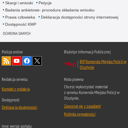
Skargi i wnioski
Petycje
Badania ankietowe- procedura składania wniosku
Prawa człowieka
Deklaracja dostępności strony internetowej
Dostępność KMP
OCHRONA DANYCH
Policja online
Biuletyn Informacji Publicznej
BIP Komenda Miejska Policji w
Olsztynie
Redakcja serwisu
Nota prawna
Chcesz wykorzystać materiał
Kontakt z redakcją
z serwisu Komenda Miejska Policji w
Olsztynie.
Dostępność
Zapoznaj się z zasadami
Deklaracja dostępności
Polityka prywatności
Inne wersje portalu