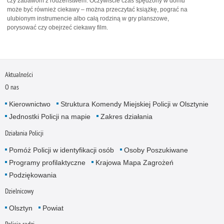
czy zabawom z rodzeństwem. Oczywiście czas spędzony w domu
może być również ciekawy – można przeczytać książkę, pograć na
ulubionym instrumencie albo całą rodziną w gry planszowe,
porysować czy obejrzeć ciekawy film.
Aktualności
O nas
Kierownictwo
Struktura Komendy Miejskiej Policji w Olsztynie
Jednostki Policji na mapie
Zakres działania
Działania Policji
Pomóż Policji w identyfikacji osób
Osoby Poszukiwane
Programy profilaktyczne
Krajowa Mapa Zagrożeń
Podziękowania
Dzielnicowy
Olsztyn
Powiat
Policja radzi