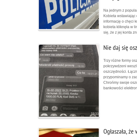
Na jednym z popular
Kobieta wstawiając 
informację o chęci 
kobieta kliknęła w li
się, że z jej konta z
Nie daj się os
Trzy różne formy os
pokrzywdzeni weszli 
oszczędności. Łączna
przypominamy o zach
Chrońmy swoje oszc
bankowości elektroni
Ogłaszała, że