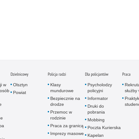
Dzielnicowy
Policja radzi
Dla policjantów
Praca
ji w
Olsztyn
Klasy
Psycholodzy
Rekrut
 osób
mundurowe
policyjni
służby 
Powiat
Bezpiecznie na
Informator
Praktyk
e
drodze
studen
Druki do
Przemoc w
pobrania
ne
rodzinie
Mobbing
pa
Praca za granicą
Poczta Kurierska
Imprezy masowe
Kapelan