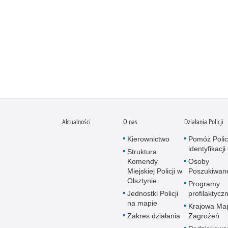
Aktualności
O nas
Działania Policji
Kierownictwo
Pomóż Polic
identyfikacji
Struktura
Komendy
Osoby
Miejskiej Policji w
Poszukiwan
Olsztynie
Programy
Jednostki Policji
profilaktycz
na mapie
Krajowa Ma
Zakres działania
Zagrożeń