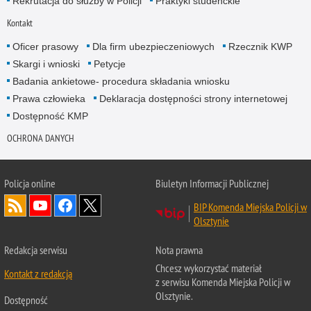
Rekrutacja do służby w Policji
Praktyki studenckie
Kontakt
Oficer prasowy
Dla firm ubezpieczeniowych
Rzecznik KWP
Skargi i wnioski
Petycje
Badania ankietowe- procedura składania wniosku
Prawa człowieka
Deklaracja dostępności strony internetowej
Dostępność KMP
OCHRONA DANYCH
Policja online
Biuletyn Informacji Publicznej
BIP Komenda Miejska Policji w
Olsztynie
Redakcja serwisu
Nota prawna
Chcesz wykorzystać materiał
Kontakt z redakcją
z serwisu Komenda Miejska Policji w
Olsztynie.
Dostępność