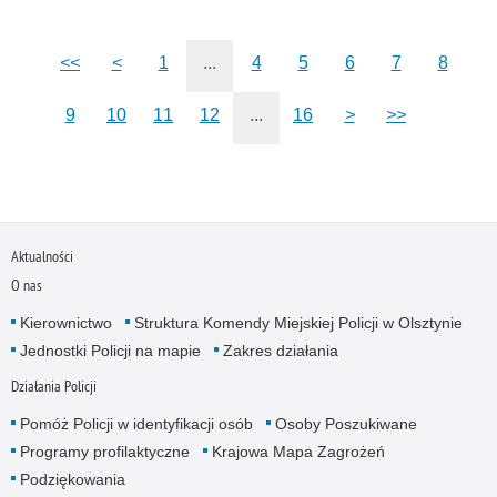
<<
<
1
...
4
5
6
7
8
9
10
11
12
...
16
>
>>
Aktualności
O nas
Kierownictwo
Struktura Komendy Miejskiej Policji w Olsztynie
Jednostki Policji na mapie
Zakres działania
Działania Policji
Pomóż Policji w identyfikacji osób
Osoby Poszukiwane
Programy profilaktyczne
Krajowa Mapa Zagrożeń
Podziękowania