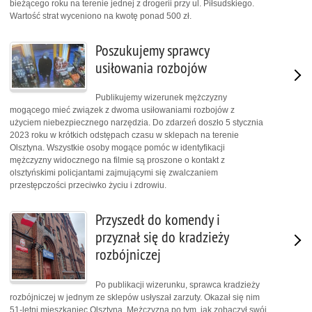
bieżącego roku na terenie jednej z drogerii przy ul. Piłsudskiego.
Wartość strat wyceniono na kwotę ponad 500 zł.
Poszukujemy sprawcy
usiłowania rozbojów
Publikujemy wizerunek mężczyzny
mogącego mieć związek z dwoma usiłowaniami rozbojów z
użyciem niebezpiecznego narzędzia. Do zdarzeń doszło 5 stycznia
2023 roku w krótkich odstępach czasu w sklepach na terenie
Olsztyna. Wszystkie osoby mogące pomóc w identyfikacji
mężczyzny widocznego na filmie są proszone o kontakt z
olsztyńskimi policjantami zajmującymi się zwalczaniem
przestępczości przeciwko życiu i zdrowiu.
Przyszedł do komendy i
przyznał się do kradzieży
rozbójniczej
Po publikacji wizerunku, sprawca kradzieży
rozbójniczej w jednym ze sklepów usłyszał zarzuty. Okazał się nim
51-letni mieszkaniec Olsztyna. Mężczyzna po tym, jak zobaczył swój