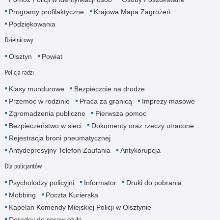
Programy profilaktyczne
Krajowa Mapa Zagrożeń
Podziękowania
Dzielnicowy
Olsztyn
Powiat
Policja radzi
Klasy mundurowe
Bezpiecznie na drodze
Przemoc w rodzinie
Praca za granicą
Imprezy masowe
Zgromadzenia publiczne
Pierwsza pomoc
Bezpieczeństwo w sieci
Dokumenty oraz rzeczy utracone
Rejestracja broni pneumatycznej
Antydepresyjny Telefon Zaufania
Antykorupcja
Dla policjantów
Psycholodzy policyjni
Informator
Druki do pobrania
Mobbing
Poczta Kurierska
Kapelan Komendy Miejskiej Policji w Olsztynie
Doradcy do spraw etyki