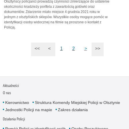
Olsztyńscy policjanci prowadzą czynności zmierzające do ustalenie
okoliczności kradzieży portfela z zawartością gotówki oraz
dokumentów. Zdarzenie miało miejsce 4 grudnia 2021 roku w
jednym z olsztyńskich sklepów. Wszystkie osoby mogące pomóc w
identyfikacji osoby widocznej na filmie są proszone o kontakt z
Policją.
<<
<
1
2
>
>>
Aktualności
O nas
Kierownictwo
Struktura Komendy Miejskiej Policji w Olsztynie
Jednostki Policji na mapie
Zakres działania
Działania Policji
Pomóż Policji w identyfikacji osób
Osoby Poszukiwane